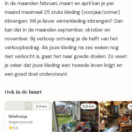
In de maanden februari, maart en april kan je per
maand maximaal 25 stuks kleding (voorjaar/zomer)
inbrengen. Wil je liever winterkleding inbrengen? Dan
kan dat in de maanden september, oktober en
november. Bij verkoop ontvang je de helft van het
verkoopbedrag. Als jouw kleding na zes weken nog
niet verkocht is, gaat het naar goede doelen. Zo weet
je zeker dat jouw kleding een tweede leven krijgt en
een goed doel ondersteunt.
Ook in de buurt
2,3 km
3,8 km
4
Nifelhokje
Siegerswoude
5,0