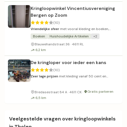
Kringloopwinkel Vincentiusvereniging
Bergen op Zoom
(10)
Vriendelijke sfeer
met vooral kleding en boeken,
meubelafdeling is een aanrader.
Boeken
Huishoudelijke Artikelen
+2
Blauwehandstraat 36 · 4611 RL
6,2 km
De kringloper voor ieder een kans
(10)
Zeer lage prijzen
met kleding vanaf 50 cent en
vriendelijk personeel.
Gratis parkeren
Bredasestraat 84 A · 4611 CK ·
6,5 km
Veelgestelde vragen over kringloopwinkels
in Tholen