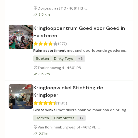
Gratis parkeren op straat
Dorpsstraat 110 · 4661 HS ·
3,5 km
Kringloopcentrum Goed voor Goed in
Halsteren
(277)
Ruim assortiment
met snel doorlopende goederen
en regelmatige aanbiedingen.
Boeken
Dinky Toys
+6
Gratis parkeergelegenheid
Tholenseweg 4 · 4661 PB ·
3,5 km
Kringloopwinkel Stichting de
Kringloper
(185)
Grote winkel
met divers aanbod maar aan de prijzige
kant voor een kringloop.
Boeken
Computers
+7
Parkeerplaatsen dic
Van Konijnenburgweg 51 · 4612 PL ·
5,7 km