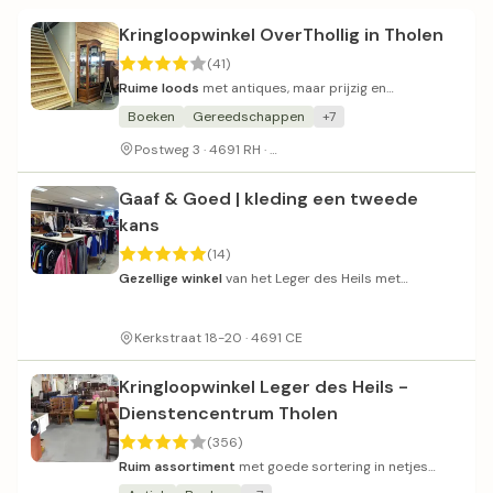
Kringloopwinkel OverThollig in Tholen
(41)
Ruime loods
met antiques, maar prijzig en
wisselvallige service.
Boeken
Gereedschappen
+7
Aan een onverharde toegangswe
Postweg 3 · 4691 RH ·
Gaaf & Goed | kleding een tweede
kans
(14)
Gezellige winkel
van het Leger des Heils met
vriendelijke vrijwilligers.
Kerkstraat 18-20 · 4691 CE
Kringloopwinkel Leger des Heils -
Dienstencentrum Tholen
(356)
Ruim assortiment
met goede sortering in netjes
ingerichte winkel.