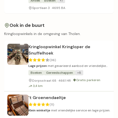
Antiek
Boeken
+7
Sportlaan 3 · 4695 BA
Ook in de buurt
Kringloopwinkels in de omgeving van Tholen.
Kringloopwinkel Kringloper de
Snuffelhoek
(36)
Lage prijzen
met gevarieerd aanbod en vriendelijke
bediening.
Boeken
Gereedschappen
+8
Gratis parkeren
Dorpsstraat 68 · 4661 HR ·
3,4 km
't Groenendaeltje
(11)
Klein winkeltje
met vriendelijke service en lage prijzen.