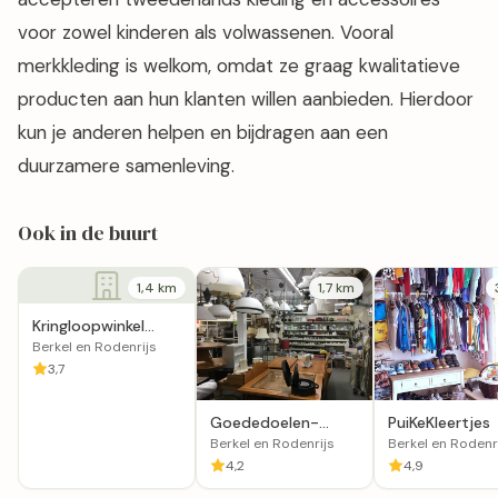
voor zowel kinderen als volwassenen. Vooral
merkkleding is welkom, omdat ze graag kwalitatieve
producten aan hun klanten willen aanbieden. Hierdoor
kun je anderen helpen en bijdragen aan een
duurzamere samenleving.
Ook in de buurt
1,4 km
1,7 km
Kringloopwinkel
Actie Comité
Berkel en Rodenrijs
Rehoboth
3,7
Goededoelen-
PuiKeKleertjes
Kringloopwinkel "De
Berkel en Rodenrijs
Berkel en Rodenr
Paardestal"
4,2
4,9