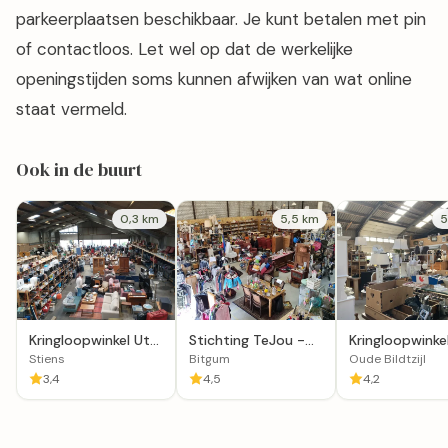
parkeerplaatsen beschikbaar. Je kunt betalen met pin
of contactloos. Let wel op dat de werkelijke
openingstijden soms kunnen afwijken van wat online
staat vermeld.
Ook in de buurt
0,3 km
5,5 km
5
Kringloopwinkel Ut
Stichting TeJou -
Kringloopwinke
Strúnhûs in Stiens
Dagbesteding en
Oprommerload
Stiens
Bitgum
Oude Bildtzijl
Kringloopwinkel
Oude Bildtzijl
3,4
4,5
4,2