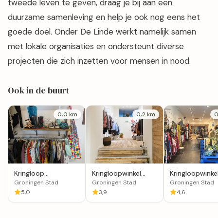
tweede leven te geven, draag je bij aan een
duurzame samenleving en help je ook nog eens het
goede doel. Onder De Linde werkt namelijk samen
met lokale organisaties en ondersteunt diverse
projecten die zich inzetten voor mensen in nood.
Ook in de buurt
0,0 km
0,2 km
0
Kringloop
Kringloopwinkel
Kringloopwinke
Overnieuw
Appel & Ei
Mamamini
Groningen Stad
Groningen Stad
Groningen Stad
Groningen
Kledingboetiek
5,0
3,9
4,6