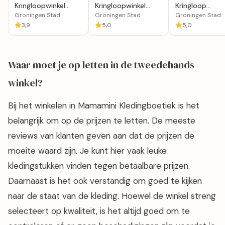
Kringloopwinkel
Kringloopwinkel
Kringloop
Appel & Ei
Bouwman Curiosa in
Overnieuw
Groningen Stad
Groningen Stad
Groningen Stad
Groningen
Groningen
3,9
5,0
5,0
Waar moet je op letten in de tweedehands
winkel?
Bij het winkelen in Mamamini Kledingboetiek is het
belangrijk om op de prijzen te letten. De meeste
reviews van klanten geven aan dat de prijzen de
moeite waard zijn. Je kunt hier vaak leuke
kledingstukken vinden tegen betaalbare prijzen.
Daarnaast is het ook verstandig om goed te kijken
naar de staat van de kleding. Hoewel de winkel streng
selecteert op kwaliteit, is het altijd goed om te