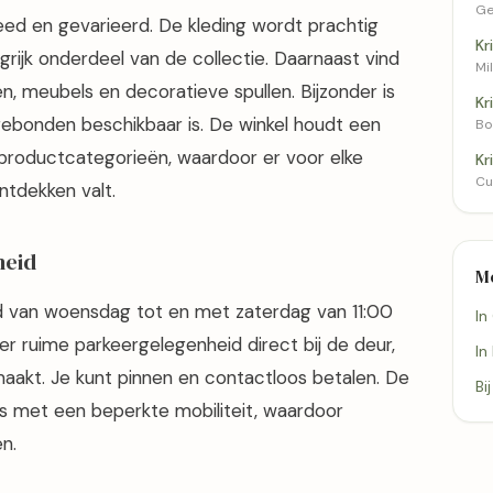
Ge
reed en gevarieerd. De kleding wordt prachtig
Kr
ijk onderdeel van de collectie. Daarnaast vind
Mi
len, meubels en decoratieve spullen. Bijzonder is
Kr
gebonden beschikbaar is. De winkel houdt een
Bo
 productcategorieën, waardoor er voor elke
Kr
Cui
ntdekken valt.
heid
M
d van woensdag tot en met zaterdag van 11:00
In
ver ruime parkeergelegenheid direct bij de deur,
In
aakt. Je kunt pinnen en contactloos betalen. De
Bi
ers met een beperkte mobiliteit, waardoor
n.