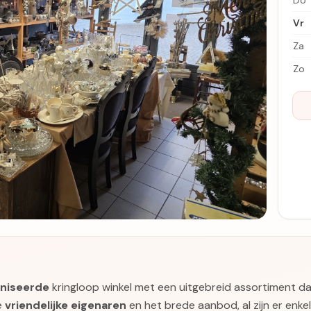
Do
Vr
Za
Zo
aniseerde
kringloop winkel met een uitgebreid assortiment 
e
vriendelijke eigenaren
en het brede aanbod, al zijn er enke