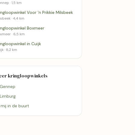
nnep · 1,5 km
ingloopwinkel Voor 'n Prikkie Milsbeek
lsbeek · 4,4 km
ingloopwinkel Boxmeer
xmeer · 6,5 km
ingloopwinkel in Cuijk
jk · 8,2 km
eer kringloopwinkels
 Gennep
 Limburg
j mij in de buurt