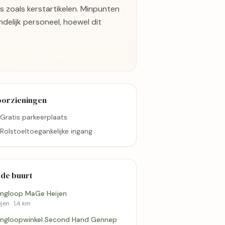
s zoals kerstartikelen. Minpunten
delijk personeel, hoewel dit
oorzieningen
Gratis parkeerplaats
Rolstoeltoegankelijke ingang
 de buurt
ingloop MaGe Heijen
jen · 1,4 km
ingloopwinkel Second Hand Gennep