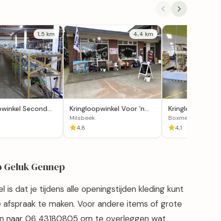
1,5 km
4,4 km
pwinkel Second
Kringloopwinkel Voor 'n
Kringloopwinkel
nnep
Prikkie Milsbeek
Milsbeek
Boxmeer
4,8
4,1
op Geluk Gennep
is dat je tijdens alle openingstijden kleding kunt
e afspraak te maken. Voor andere items of grote
llen naar 06 43180805 om te overleggen wat