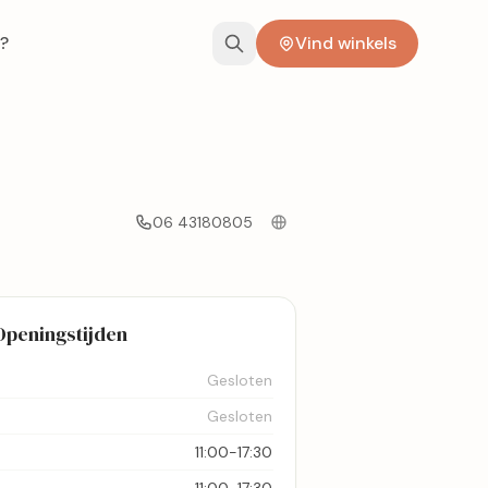
?
Vind winkels
06 43180805
Openingstijden
Gesloten
Gesloten
11:00-17:30