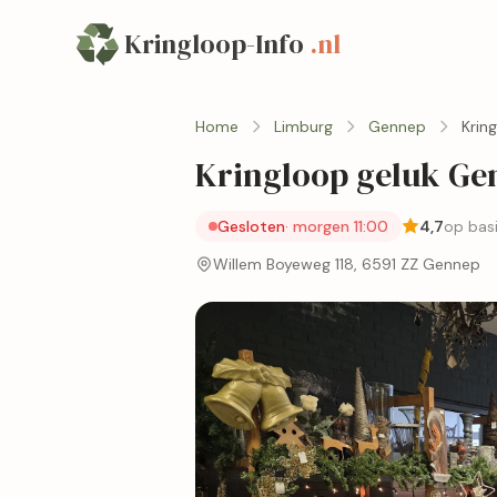
Kringloop-Info
.nl
Home
Limburg
Gennep
Krin
Kringloop geluk Ge
Gesloten
· morgen 11:00
4,7
op bas
Willem Boyeweg 118, 6591 ZZ Gennep