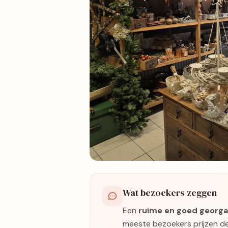
16 foto's
Wat bezoekers zeggen
Bekijk kaart
Een
ruime en goed georg
meeste bezoekers prijzen d