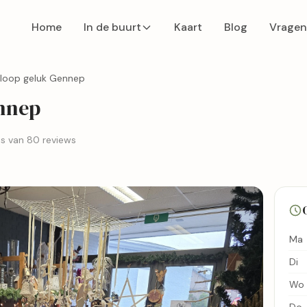
Home
In de buurt
Kaart
Blog
Vragen
gloop geluk Gennep
nnep
is van 80 reviews
Ma
Di
Wo