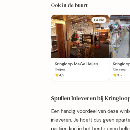
Ook in de buurt
1,4 km
Kringloop MaGe Heijen
Kringloo
Hand Ge
Heijen
Gennep
4,5
3,8
Spullen Inleveren bij Kringlo
Een handig voordeel van deze winkel 
inleveren. Je hoeft dus geen apart
partijen kun je het beste even be