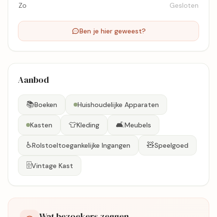
Zo
Gesloten
Ben je hier geweest?
Aanbod
📚
Boeken
Huishoudelijke Apparaten
👕
🛋️
Kasten
Kleding
Meubels
♿
🧸
Rolstoeltoegankelijke Ingangen
Speelgoed
🗄️
Vintage Kast
Wat bezoekers zeggen