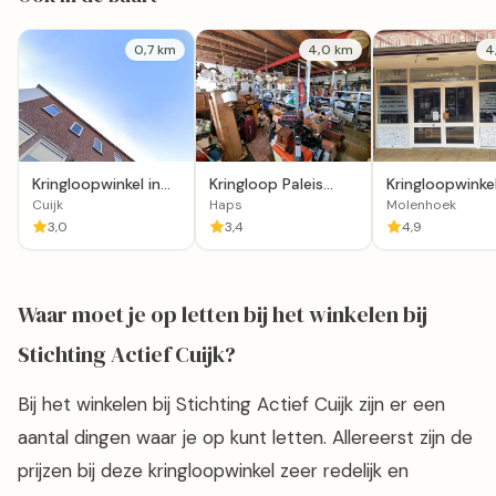
0,7 km
4,0 km
4
Kringloopwinkel in
Kringloop Paleis
Kringloopwinke
Cuijk
Zuid in Haps
Jouw2dekans i
Cuijk
Haps
Molenhoek
Molenhoek
3,0
3,4
4,9
Waar moet je op letten bij het winkelen bij
Stichting Actief Cuijk?
Bij het winkelen bij Stichting Actief Cuijk zijn er een
aantal dingen waar je op kunt letten. Allereerst zijn de
prijzen bij deze kringloopwinkel zeer redelijk en