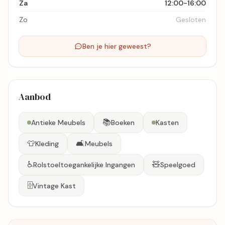
Za
12:00-16:00
Zo
Gesloten
Ben je hier geweest?
Aanbod
📚
Antieke Meubels
Boeken
Kasten
👕
🛋️
Kleding
Meubels
♿
🧸
Rolstoeltoegankelijke Ingangen
Speelgoed
🗄️
Vintage Kast