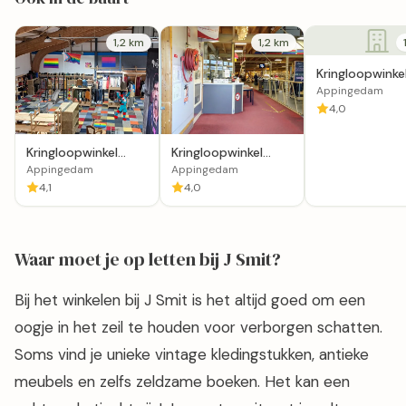
1,2 km
1,2 km
Kringloopwinke
Stichting Werk
Appingedam
in Appingedam
4,0
Kringloopwinkel
Kringloopwinkel
Dorcas Winkel
Hergebruik Plus in
Appingedam
Appingedam
Appingedam
Appingedam
4,1
4,0
Waar moet je op letten bij J Smit?
Bij het winkelen bij J Smit is het altijd goed om een ​​
oogje in het zeil te houden voor verborgen schatten.
Soms vind je unieke vintage kledingstukken, antieke
meubels en zelfs zeldzame boeken. Het kan een