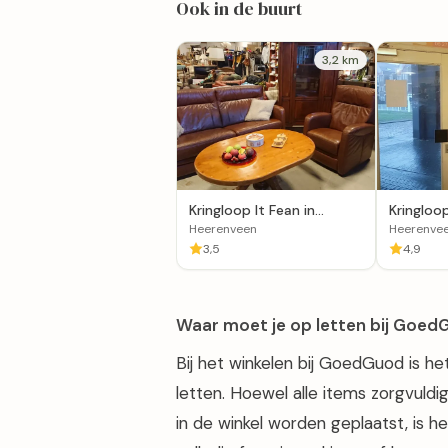
Ook in de buurt
3,2 km
Kringloop It Fean in
Kringloo
Heerenveen
Heerenv
Heerenveen
Heerenve
3,5
4,9
Waar moet je op letten bij Goe
Bij het winkelen bij GoedGuod is he
letten. Hoewel alle items zorgvuld
in de winkel worden geplaatst, is h