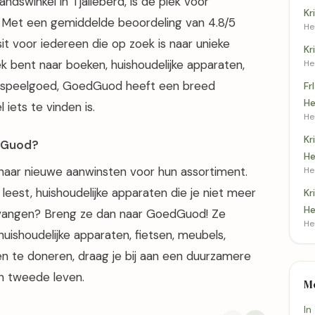
swinkel in Tjalleberd, is dé plek voor
Kr
. Met een gemiddelde beoordeling van 4.8/5
He
sit voor iedereen die op zoek is naar unieke
Kr
 bent naar boeken, huishoudelijke apparaten,
He
of speelgoed, GoedGuod heeft een breed
Fr
He
iets te vinden is.
He
Kr
dGuod?
He
k naar nieuwe aanwinsten voor hun assortiment.
He
leest, huishoudelijke apparaten die je niet meer
Kr
He
vervangen? Breng ze dan naar GoedGuod! Ze
He
ishoudelijke apparaten, fietsen, meubels,
en te doneren, draag je bij aan een duurzamere
n tweede leven.
M
In