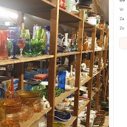
Do
Vr
Za
Zo