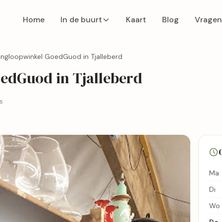
Home
In de buurt
Kaart
Blog
Vragen
ingloopwinkel GoedGuod in Tjalleberd
edGuod in Tjalleberd
s
Ma
Di
Wo