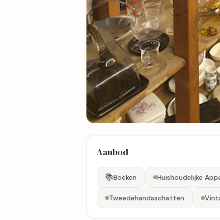
6 foto's
Aanbod
Bekijk kaart
📚
Boeken
Huishoudelijke App
Tweedehandsschatten
Vint