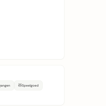
🧸
ngangen
Speelgoed