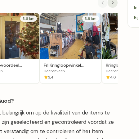
In
Bi
3,6 km
3,9 km
pvoordeel
Frl Kringloopwinkel
Kringloopwinkel
een
Dagbesteding in
Home in Heeren
en
Heerenveen
Heerenveen
Heerenveen
3,4
4,0
dGuod?
t belangrijk om op de kwaliteit van de items te
ig zijn geselecteerd en gecontroleerd voordat ze
et verstandig om te controleren of het item