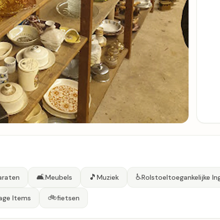
🛋️
🎵
♿
araten
Meubels
Muziek
Rolstoeltoegankelijke I
🚲
age Items
fietsen