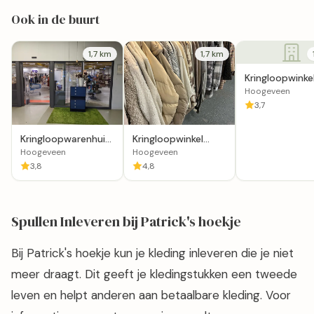
Ook in de buurt
1,7 km
1,7 km
Kringloopwinke
WerkPro Hoog
Hoogeveen
3,7
Kringloopwarenhuis
Kringloopwinkel
Het Goed
Inimini in
Hoogeveen
Hoogeveen
Hoogeveen
Hoogeveen
3,8
4,8
Spullen Inleveren bij Patrick's hoekje
Bij Patrick's hoekje kun je kleding inleveren die je niet
meer draagt. Dit geeft je kledingstukken een tweede
leven en helpt anderen aan betaalbare kleding. Voor