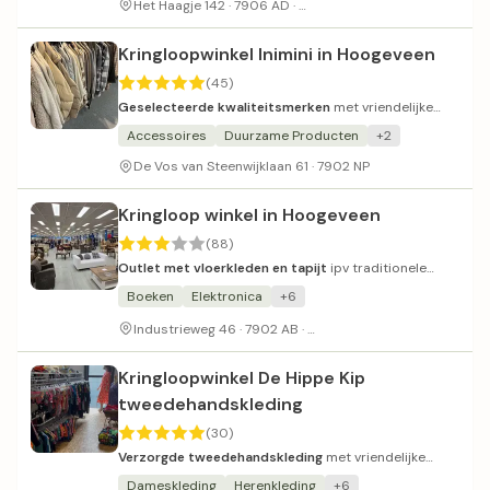
Parkeerterrein met beperkt
Het Haagje 142 · 7906 AD ·
Kringloopwinkel Inimini in Hoogeveen
(45)
Geselecteerde kwaliteitsmerken
met vriendelijke
service en overzichtelijke winkel.
Accessoires
Duurzame Producten
+2
De Vos van Steenwijklaan 61 · 7902 NP
Kringloop winkel in Hoogeveen
(88)
Outlet met vloerkleden en tapijt
ipv traditionele
kringloopwinkel.
Boeken
Elektronica
+6
Parkeren achter de zaak
Industrieweg 46 · 7902 AB ·
Kringloopwinkel De Hippe Kip
tweedehandskleding
(30)
Verzorgde tweedehandskleding
met vriendelijke
service en regelmatig vernieuwd aanbod.
Dameskleding
Herenkleding
+6