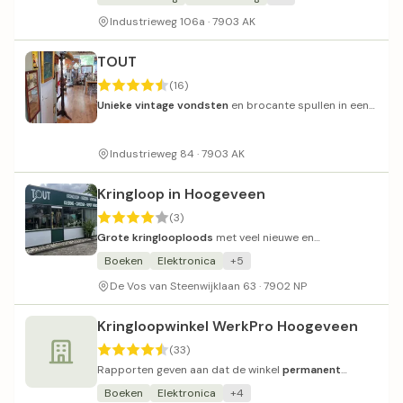
Industrieweg 106a · 7903 AK
TOUT
(16)
Unieke vintage vondsten
en brocante spullen in een
gezellige winkel.
Industrieweg 84 · 7903 AK
Kringloop in Hoogeveen
(3)
Grote kringlooploods
met veel nieuwe en
tweedehands spullen.
Boeken
Elektronica
+5
De Vos van Steenwijklaan 63 · 7902 NP
Kringloopwinkel WerkPro Hoogeveen
(33)
Rapporten geven aan dat de winkel
permanent
gesloten
is.
Boeken
Elektronica
+4