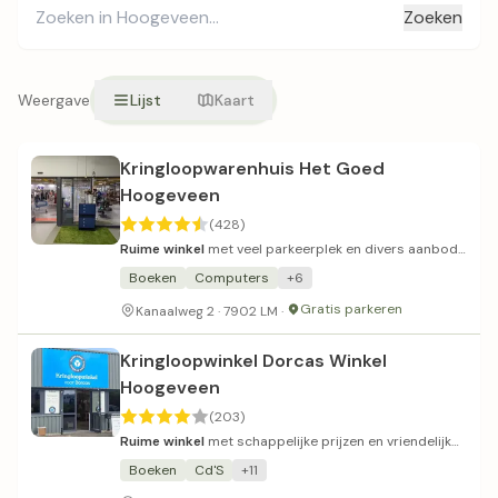
Zoeken
Weergave
Lijst
Kaart
Kringloopwarenhuis Het Goed
Hoogeveen
(428)
Ruime winkel
met veel parkeerplek en divers aanbod,
maar prijzen kunnen aan de hoge kant zijn.
Boeken
Computers
+6
Gratis parkeren
Kanaalweg 2 · 7902 LM ·
Kringloopwinkel Dorcas Winkel
Hoogeveen
(203)
Ruime winkel
met schappelijke prijzen en vriendelijk
personeel.
Boeken
Cd'S
+11