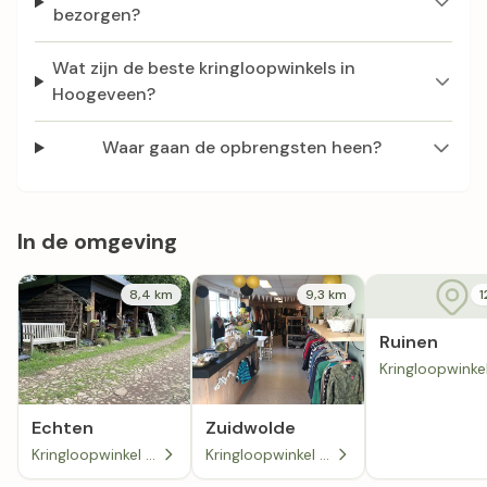
bezorgen?
Wat zijn de beste kringloopwinkels in
Hoogeveen?
Waar gaan de opbrengsten heen?
In de omgeving
8,4 km
9,3 km
1
Ruinen
Echten
Zuidwolde
Kringloopwinkel Het Tweede Deel in Echten
Kringloopwinkel Een-Twee in Zuidwolde