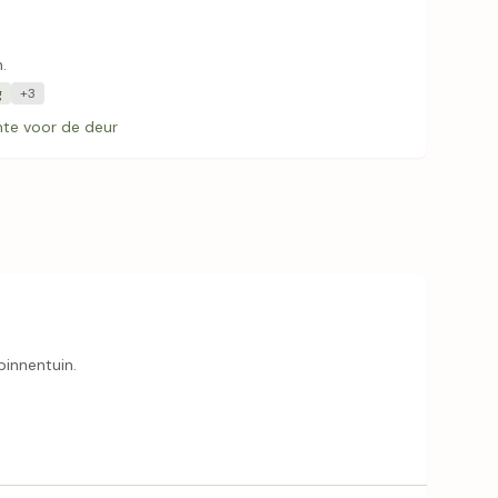
.
g
+3
te voor de deur
binnentuin.