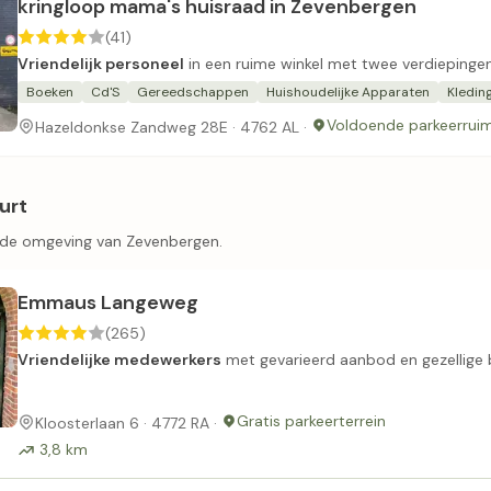
kringloop mama's huisraad in Zevenbergen
(41)
Vriendelijk personeel
in een ruime winkel met twee verdiepingen
Boeken
Cd'S
Gereedschappen
Huishoudelijke Apparaten
Kledin
Voldoende parkeerruim
Hazeldonkse Zandweg 28E · 4762 AL ·
urt
n de omgeving van Zevenbergen.
Emmaus Langeweg
(265)
Vriendelijke medewerkers
met gevarieerd aanbod en gezellige 
Gratis parkeerterrein
Kloosterlaan 6 · 4772 RA ·
3,8 km