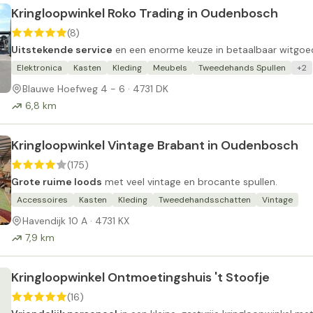
Kringloopwinkel Roko Trading in Oudenbosch
(8)
Uitstekende service
en een enorme keuze in betaalbaar witgoe
Elektronica
Kasten
Kleding
Meubels
Tweedehands Spullen
+2
Blauwe Hoefweg 4 - 6 · 4731 DK
6,8 km
Kringloopwinkel Vintage Brabant in Oudenbosch
(175)
Grote ruime loods
met veel vintage en brocante spullen.
Accessoires
Kasten
Kleding
Tweedehandsschatten
Vintage
Havendijk 10 A · 4731 KX
7,9 km
Kringloopwinkel Ontmoetingshuis 't Stoofje
(16)