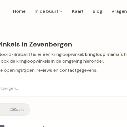
Home
In de buurt
Kaart
Blog
Vragen
inkels in Zevenbergen
oord-Brabant) is er één kringloopwinkel:
kringloop mama's h
 ook de kringloopwinkels in de omgeving hieronder.
de openingstijden, reviews en contactgegevens.
t
Kaart