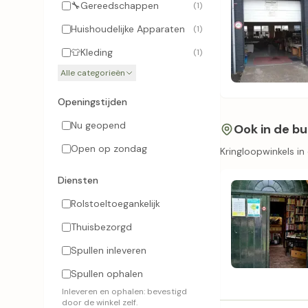
🔧
Gereedschappen
(1)
Huishoudelijke Apparaten
(1)
👕
Kleding
(1)
Alle categorieën
Openingstijden
Nu geopend
Ook in de bu
Open op zondag
Kringloopwinkels i
Diensten
Rolstoeltoegankelijk
Thuisbezorgd
Spullen inleveren
Spullen ophalen
Inleveren en ophalen: bevestigd
door de winkel zelf.