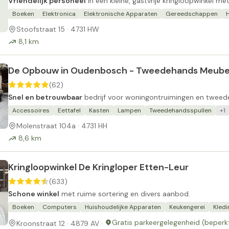
Vriendelijk personeel
in een kleine, gastvrije kringloopwinkel met
Boeken
Elektronica
Elektronische Apparaten
Gereedschappen
H
Stoofstraat 15 · 4731 HW
8,1 km
De Opbouw in Oudenbosch - Tweedehands Meube
(62)
Snel en betrouwbaar
bedrijf voor woningontruimingen en twee
Accessoires
Eettafel
Kasten
Lampen
Tweedehandsspullen
+1
Molenstraat 104a · 4731 HH
8,6 km
Kringloopwinkel De Kringloper Etten-Leur
(633)
Schone winkel
met ruime sortering en divers aanbod.
Boeken
Computers
Huishoudelijke Apparaten
Keukengerei
Kledi
Gratis parkeergelegenheid (beperk
Kroonstraat 12 · 4879 AV ·