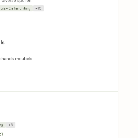
 diverse spullen.
uis- En Inrichting
+10
ls
dehands meubels.
ng
+5
t)