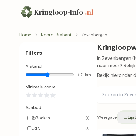
Kringloop-Info
.nl
Home
Noord-Brabant
Zevenbergen
Kringloopw
Filters
In Zevenbergen (N
naar meer? Bekijk
Afstand
50 km
Bekijk hieronder 
Minimale score
Aanbod
Weergave
Lijs
📚
Boeken
(1)
Cd'S
(1)