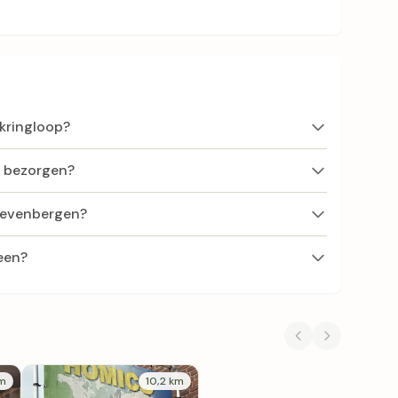
 kringloop?
f bezorgen?
 Zevenbergen?
een?
km
10,2 km