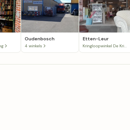
Oudenbosch
Etten-Leur
eg
4 winkels
Kringloopwinkel De Kringloper Etten-Leur