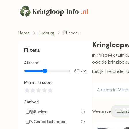
Kringloop-Info
.nl
Home
Limburg
Milsbeek
Kringloopw
Filters
In Milsbeek (Limbu
ook de kringloopw
Afstand
50 km
Bekijk hieronder 
Minimale score
Aanbod
Weergave
Lijs
📚
Boeken
(1)
🔧
Gereedschappen
(1)