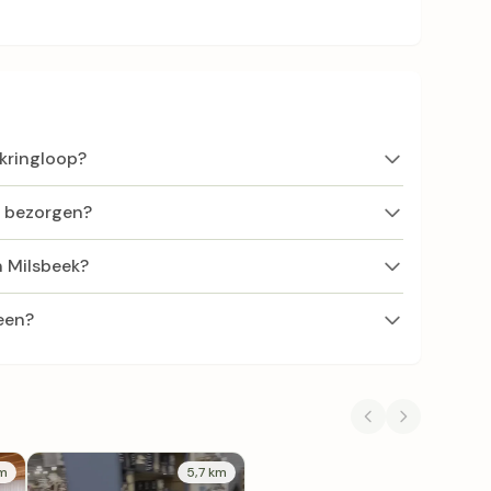
 kringloop?
f bezorgen?
n Milsbeek?
een?
km
5,7 km