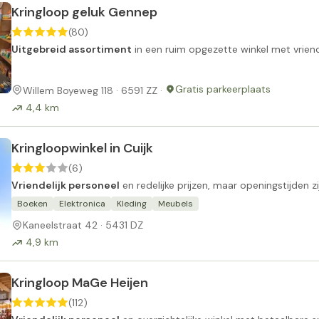
Kringloop geluk Gennep
(80)
Uitgebreid assortiment
in een ruim opgezette winkel met vriend
Gratis parkeerplaats
Willem Boyeweg 118 · 6591 ZZ ·
4,4 km
Kringloopwinkel in Cuijk
(6)
Vriendelijk personeel
en redelijke prijzen, maar openingstijden 
Boeken
Elektronica
Kleding
Meubels
Kaneelstraat 42 · 5431 DZ
4,9 km
Kringloop MaGe Heijen
(112)