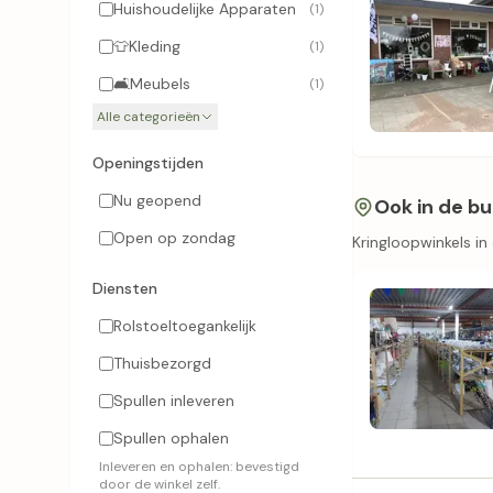
Huishoudelijke Apparaten
(1)
👕
Kleding
(1)
🛋️
Meubels
(1)
Alle categorieën
Openingstijden
Nu geopend
Ook in de bu
Open op zondag
Kringloopwinkels in
Diensten
Rolstoeltoegankelijk
Thuisbezorgd
Spullen inleveren
Spullen ophalen
Inleveren en ophalen: bevestigd
door de winkel zelf.