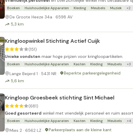
Vriendelijk personeel
en overzichtelijke winkel met betaalbare sp
Boeken
Huishoudelijke Apparaten
Kleding
Meubels
Muziek
+2
De Groote Heeze 34a · 6598 AV
5,3 km
Kringloopwinkel Stichting Actief Cuijk
(151)
Unieke vondsten
maar hoge prijzen voor kringloopartikelen.
Boeken
Huishoudelijke Apparaten
Kasten
Kleding
Meubels
+3
Beperkte parkeergelegenheid
Lange Beijerd 1 · 5431 NR ·
5,6 km
Kringloop Groesbeek stichting Sint Michael
(681)
Goed gesorteerd
winkel met vriendelijk personeel en ruim assor
Boeken
Huishoudelijke Apparaten
Kasten
Kleding
Meubels
+4
Parkeerplaats aan de kleine kant
Mies 2 · 6562 LZ ·