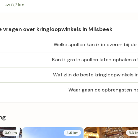
5,7 km
 vragen over kringloopwinkels in Milsbeek
Welke spullen kan ik inleveren bij de
Kan ik grote spullen laten ophalen o
Wat zijn de beste kringloopwinkels i
Waar gaan de opbrengsten h
ng
3,0 km
4,9 km
5,3 