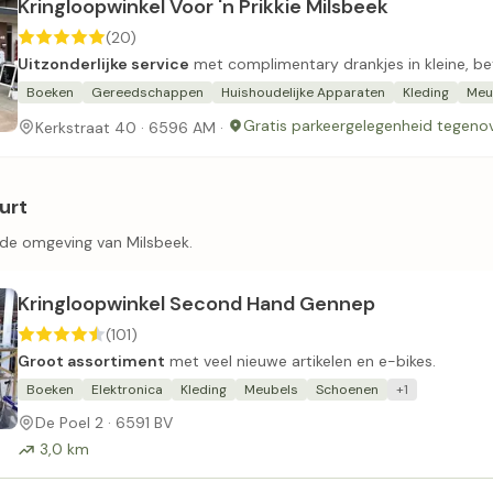
Kringloopwinkel Voor 'n Prikkie Milsbeek
(20)
Uitzonderlijke service
met complimentary drankjes in kleine, be
Boeken
Gereedschappen
Huishoudelijke Apparaten
Kleding
Meu
Gratis parkeergelegenheid tegenov
Kerkstraat 40 · 6596 AM ·
urt
 de omgeving van Milsbeek.
Kringloopwinkel Second Hand Gennep
(101)
Groot assortiment
met veel nieuwe artikelen en e-bikes.
Boeken
Elektronica
Kleding
Meubels
Schoenen
+1
De Poel 2 · 6591 BV
3,0 km