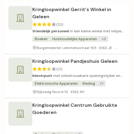
Kringloopwinkel Gerrit's Winkel in
Geleen
(23)
Vriendelijk personeel
in een kleine winkel met netjes
gesorteerd aanbod.
Boeken
Huishoudelijke Apparaten
+3
Pinautom
Burgemeester Lemmensstraat 165 · 6163 JE ·
Kringloopwinkel Pandjeshuis Geleen
(21)
Inleverpunt
met onbetrouwbare openingstijden en
wisselvallige service.
Elektronische Apparaten
Kleding
+1
Rijksweg Noord 10 · 6162 AH
Kringloopwinkel Centrum Gebruikte
Goederen