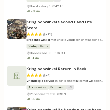
Bokslootweg 1 · 6142 AB
2,9 km
Kringloopwinkel Second Hand Life
Store
(22)
Brocante winkel
met unieke vondsten en wisselende
service.
Vintage Items
Hobbelrade 30 · 6176 CH
3,1 km
Kringloopwinkel Return in Beek
(4)
Vriendelijke service
in een kleine winkel met wisselend
aanbod.
Accessoires
Schoenen
+3
Polychemstraat 6 · 6191 NL
3,4 km
Kringloopwinkel 2e Hands nieuwe kans