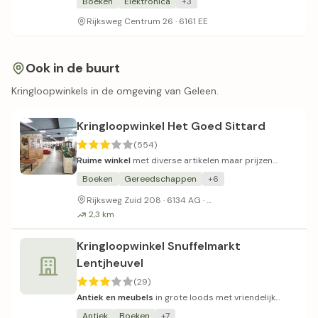
Boeken
Elektronica
+3
Rijksweg Centrum 26 · 6161 EE
Ook in de buurt
Kringloopwinkels in de omgeving van Geleen.
Kringloopwinkel Het Goed Sittard
(554)
Ruime winkel
met diverse artikelen maar prijzen
boven gemiddeld.
Boeken
Gereedschappen
+6
Parkeerplaats vaak vol
Rijksweg Zuid 208 · 6134 AG ·
2,3 km
Kringloopwinkel Snuffelmarkt
Lentjheuvel
(29)
Antiek en meubels
in grote loods met vriendelijk
personeel.
Antiek
Boeken
+7