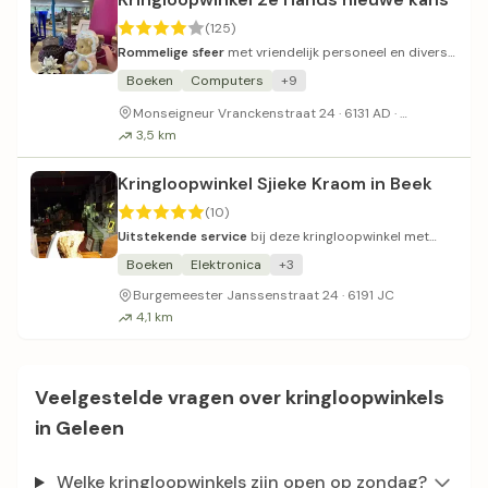
(125)
Rommelige sfeer
met vriendelijk personeel en diverse
tweedehands vondsten.
Boeken
Computers
+9
Parkeerplaa
Monseigneur Vranckenstraat 24 · 6131 AD ·
3,5 km
Kringloopwinkel Sjieke Kraom in Beek
(10)
Uitstekende service
bij deze kringloopwinkel met
uniek vintage aanbod.
Boeken
Elektronica
+3
Burgemeester Janssenstraat 24 · 6191 JC
4,1 km
Veelgestelde vragen over kringloopwinkels
in Geleen
Welke kringloopwinkels zijn open op zondag?