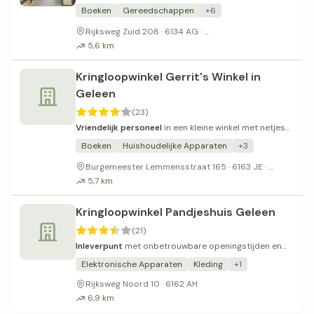
boven gemiddeld.
Boeken
Gereedschappen
+6
Parkeerplaats vaak vol
Rijksweg Zuid 208 · 6134 AG ·
5,6 km
Kringloopwinkel Gerrit's Winkel in
Geleen
(23)
Vriendelijk personeel
in een kleine winkel met netjes
gesorteerd aanbod.
Boeken
Huishoudelijke Apparaten
+3
Pinautom
Burgemeester Lemmensstraat 165 · 6163 JE ·
5,7 km
Kringloopwinkel Pandjeshuis Geleen
(21)
Inleverpunt
met onbetrouwbare openingstijden en
wisselvallige service.
Elektronische Apparaten
Kleding
+1
Rijksweg Noord 10 · 6162 AH
6,9 km