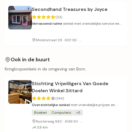
Secondhand Treasures by Joyce
(23)
Verrassend ruime
winkel met vriendelijke service en
redelijke prijzen.
Tegenover kasteelpark Born
Molenstraat 29 · 6121 XD ·
Ook in de buurt
Kringloopwinkels in de omgeving van Born.
Stichting Vrijwilligers Van Goede
Doelen Winkel Sittard
(194)
Overzichtelijke winkel
met vriendelijke prijzen en
groot assortiment.
Boeken
Computers
+8
Gratis parkeren voor de de
Nusterweg 88C · 6136 KV ·
3,8 km