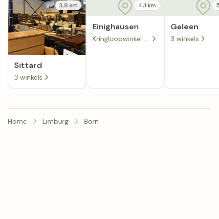
3,8 km
4,1 km
Einighausen
Geleen
Kringloopwinkel Snuffelmarkt Lentjheuvel
3 winkels
Sittard
3 winkels
Home
Limburg
Born