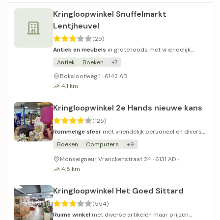
Kringloopwinkel Snuffelmarkt
Lentjheuvel
(29)
Antiek en meubels
in grote loods met vriendelijk
personeel.
Antiek
Boeken
+7
Bokslootweg 1 · 6142 AB
4,1 km
Kringloopwinkel 2e Hands nieuwe kans
(125)
Rommelige sfeer
met vriendelijk personeel en diverse
tweedehands vondsten.
Boeken
Computers
+9
Parkeerplaa
Monseigneur Vranckenstraat 24 · 6131 AD ·
4,8 km
Kringloopwinkel Het Goed Sittard
(554)
Ruime winkel
met diverse artikelen maar prijzen