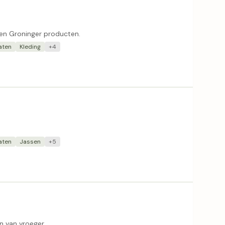
en Groninger producten.
aten
Kleding
+4
aten
Jassen
+5
n van vroeger.