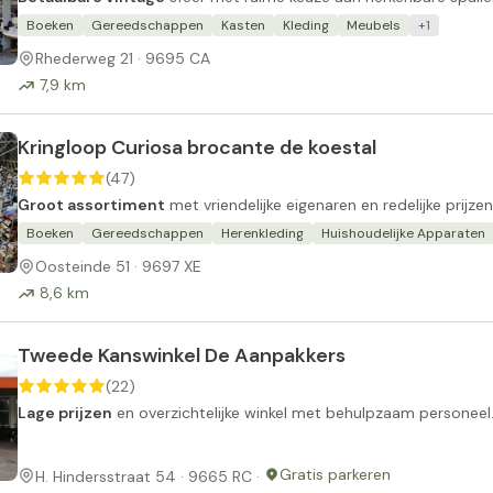
Boeken
Gereedschappen
Kasten
Kleding
Meubels
+1
Rhederweg 21 · 9695 CA
7,9 km
Kringloop Curiosa brocante de koestal
(47)
Groot assortiment
met vriendelijke eigenaren en redelijke prijzen
Boeken
Gereedschappen
Herenkleding
Huishoudelijke Apparaten
Oosteinde 51 · 9697 XE
8,6 km
Tweede Kanswinkel De Aanpakkers
(22)
Lage prijzen
en overzichtelijke winkel met behulpzaam personeel
Gratis parkeren
H. Hindersstraat 54 · 9665 RC ·