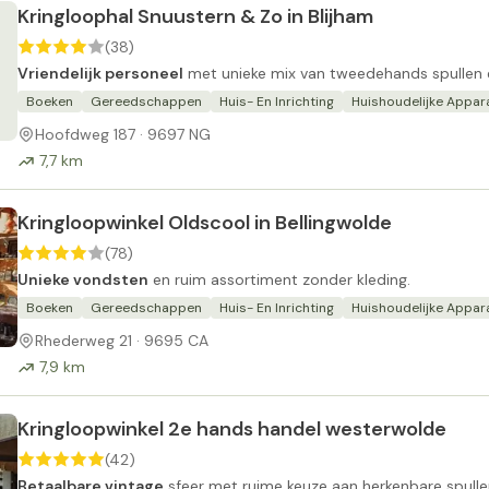
Kringloophal Snuustern & Zo in Blijham
(38)
Vriendelijk personeel
met unieke mix van tweedehands spullen 
Boeken
Gereedschappen
Huis- En Inrichting
Huishoudelijke Appar
Hoofdweg 187 · 9697 NG
7,7 km
Kringloopwinkel Oldscool in Bellingwolde
(78)
Unieke vondsten
en ruim assortiment zonder kleding.
Boeken
Gereedschappen
Huis- En Inrichting
Huishoudelijke Appar
Rhederweg 21 · 9695 CA
7,9 km
Kringloopwinkel 2e hands handel westerwolde
(42)
Betaalbare vintage
sfeer met ruime keuze aan herkenbare spulle