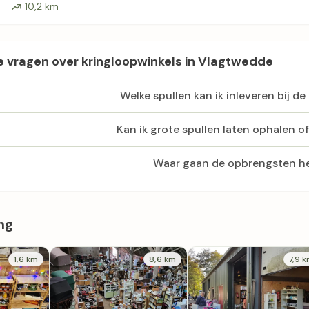
10,2 km
 vragen over kringloopwinkels in Vlagtwedde
Welke spullen kan ik inleveren bij de
Kan ik grote spullen laten ophalen o
Waar gaan de opbrengsten h
ng
1,6 km
8,6 km
7,9 