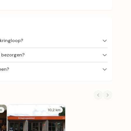
 kringloop?
f bezorgen?
een?
km
10,2 km