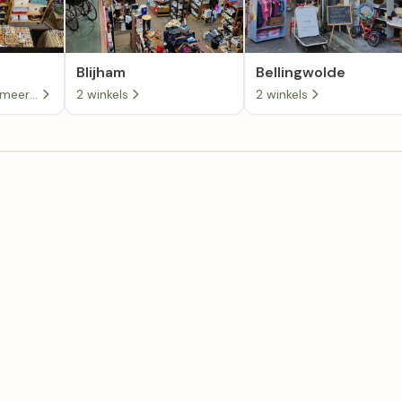
Blijham
Bellingwolde
Kringloopwinkel Smeerling Antiek & Restauratie
2 winkels
2 winkels