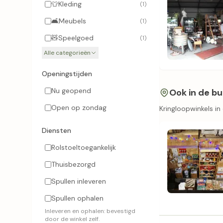
👕
Kleding
(1)
🛋️
Meubels
(1)
🧸
Speelgoed
(1)
Alle categorieën
Openingstijden
Nu geopend
Ook in de bu
Open op zondag
Kringloopwinkels i
Diensten
Rolstoeltoegankelijk
Thuisbezorgd
Spullen inleveren
Spullen ophalen
Inleveren en ophalen: bevestigd
door de winkel zelf.