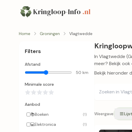
Kringloop-Info
.nl
Home
Groningen
Vlagtwedde
Kringloopw
Filters
In Vlagtwedde (Gr
meer? Bekijk ook 
Afstand
50 km
Bekijk hieronder 
Minimale score
Aanbod
Weergave
Lijs
📚
Boeken
(1)
💻
Elektronica
(1)