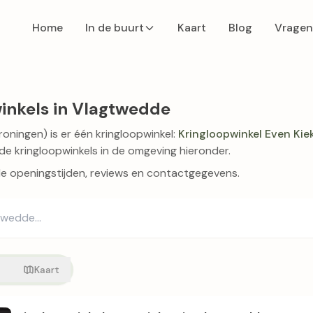
Home
In de buurt
Kaart
Blog
Vragen
inkels in Vlagtwedde
oningen) is er één kringloopwinkel:
Kringloopwinkel Even Kie
de kringloopwinkels in de omgeving hieronder.
de openingstijden, reviews en contactgegevens.
t
Kaart