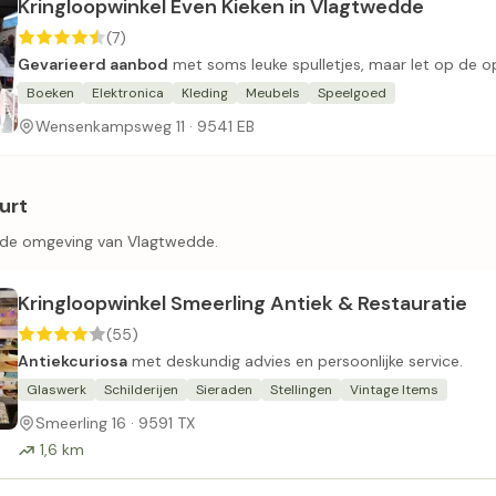
Kringloopwinkel Even Kieken in Vlagtwedde
(7)
Gevarieerd aanbod
met soms leuke spulletjes, maar let op de op
Boeken
Elektronica
Kleding
Meubels
Speelgoed
Wensenkampsweg 11 · 9541 EB
urt
n de omgeving van Vlagtwedde.
Kringloopwinkel Smeerling Antiek & Restauratie
(55)
Antiekcuriosa
met deskundig advies en persoonlijke service.
Glaswerk
Schilderijen
Sieraden
Stellingen
Vintage Items
Smeerling 16 · 9591 TX
1,6 km