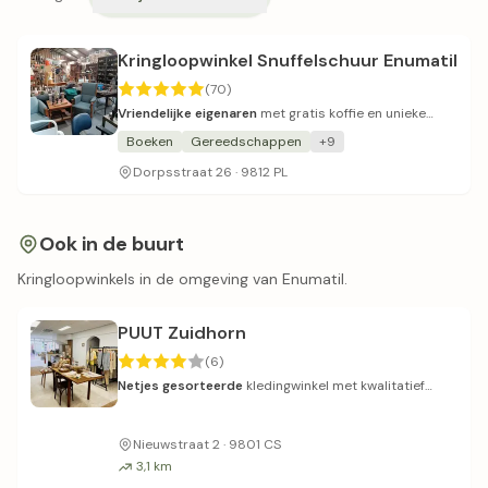
Kringloopwinkel Snuffelschuur Enumatil
(70)
Vriendelijke eigenaren
met gratis koffie en unieke
vondsten.
Boeken
Gereedschappen
+9
Dorpsstraat 26 · 9812 PL
Ook in de buurt
Kringloopwinkels in de omgeving van Enumatil.
PUUT Zuidhorn
(6)
Netjes gesorteerde
kledingwinkel met kwalitatief
hoogwaardig aanbod.
Nieuwstraat 2 · 9801 CS
3,1 km