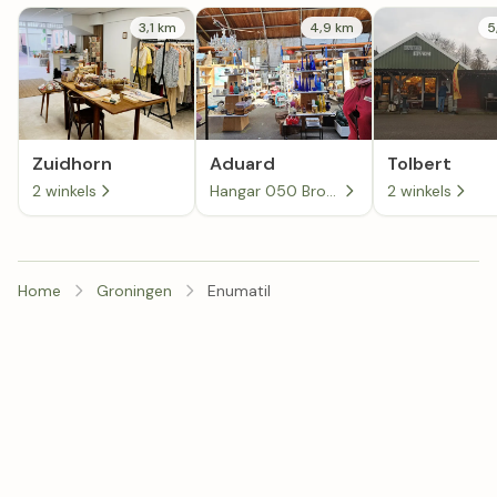
3,1 km
4,9 km
5
Zuidhorn
Aduard
Tolbert
2 winkels
Hangar 050 Brocante Curiosa Kringloop
2 winkels
Home
Groningen
Enumatil