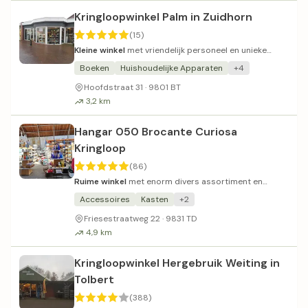
Kringloopwinkel Palm in Zuidhorn
(15)
Kleine winkel
met vriendelijk personeel en unieke
vintage vondsten.
Boeken
Huishoudelijke Apparaten
+4
Hoofdstraat 31 · 9801 BT
3,2 km
Hangar 050 Brocante Curiosa
Kringloop
(86)
Ruime winkel
met enorm divers assortiment en
vriendelijke prijzen.
Accessoires
Kasten
+2
Friesestraatweg 22 · 9831 TD
4,9 km
Kringloopwinkel Hergebruik Weiting in
Tolbert
(388)