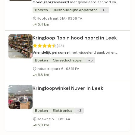
Goed georganiseerd
met gevarieerd aanbod en
vriendelijk personeel.
Boeken
Huishoudelijke Apparaten
+3
Hoofdstraat 81A · 9356 TA
5,4 km
Kringloop Robin hood noord in Leek
(43)
Vriendelijk personeel
met wisselend aanbod en
divers assortiment.
Boeken
Gereedschappen
+5
Industriepark 6 · 9351 PA
5,8 km
Kringloopwinkel Nuver in Leek
Boeken
Elektronica
+3
Bosweg 5 · 9351 AA
5,9 km