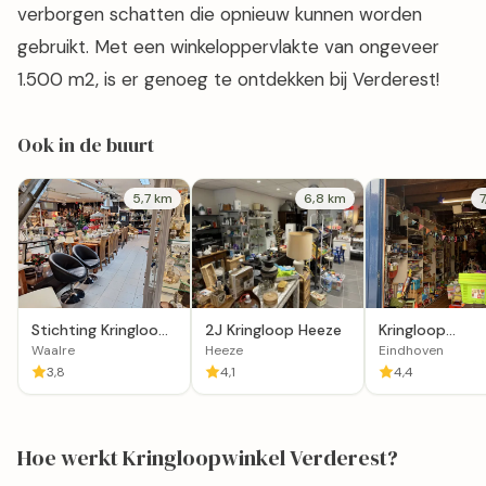
verborgen schatten die opnieuw kunnen worden
gebruikt. Met een winkeloppervlakte van ongeveer
1.500 m2, is er genoeg te ontdekken bij Verderest!
Ook in de buurt
5,7 km
6,8 km
Stichting Kringloop
2J Kringloop Heeze
Kringloop
de Kempen in
Cambodia-Dut
Waalre
Heeze
Eindhoven
Waalre
Eindhoven
3,8
4,1
4,4
Hoe werkt Kringloopwinkel Verderest?