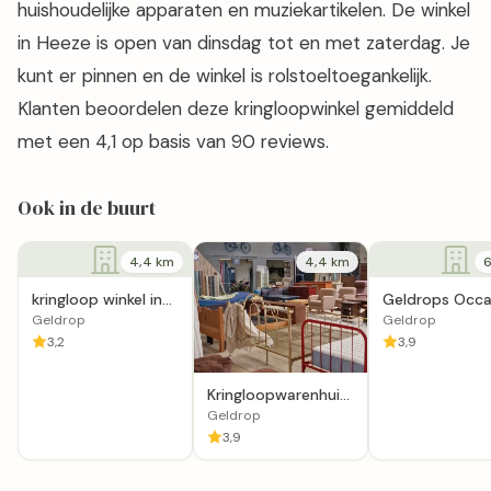
huishoudelijke apparaten en muziekartikelen. De winkel
in Heeze is open van dinsdag tot en met zaterdag. Je
kunt er pinnen en de winkel is rolstoeltoegankelijk.
Klanten beoordelen deze kringloopwinkel gemiddeld
met een 4,1 op basis van 90 reviews.
Ook in de buurt
4,4 km
4,4 km
6
kringloop winkel in
Geldrops Occa
Geldrop
Centrum
Geldrop
Geldrop
3,2
3,9
Kringloopwarenhuis
Het Goed Geldrop
Geldrop
3,9