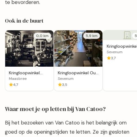
te bevorderen.
Ook in de buurt
0,0 km
5,9 km
5
Kringloopwinkel
Merthoes Hors
Sevenum
Sevenum
3,7
Kringloopwinkel
Kringloopwinkel Oud
TheJo's Tijdloos in
en Nieuw in
Maasbree
Sevenum
Maasbree
Sevenum
4,7
3,5
Waar moet je op letten bij Van Catoo?
Bij het bezoeken van Van Catoo is het belangrijk om
goed op de openingstijden te letten. Ze zijn gesloten