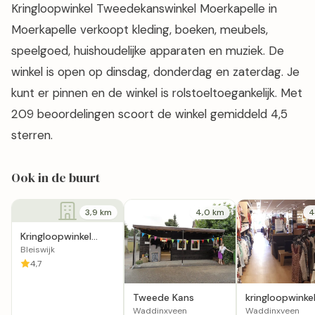
Kringloopwinkel Tweedekanswinkel Moerkapelle in
Moerkapelle verkoopt kleding, boeken, meubels,
speelgoed, huishoudelijke apparaten en muziek. De
winkel is open op dinsdag, donderdag en zaterdag. Je
kunt er pinnen en de winkel is rolstoeltoegankelijk. Met
209 beoordelingen scoort de winkel gemiddeld 4,5
sterren.
Ook in de buurt
3,9 km
4,0 km
4
Kringloopwinkel
Tweedehands
Bleiswijk
Lundia
4,7
Bezorgservice
Apeldoorn
Tweede Kans
kringloopwinke
Waddinxveen
Waddinxveen
Waddinxveen