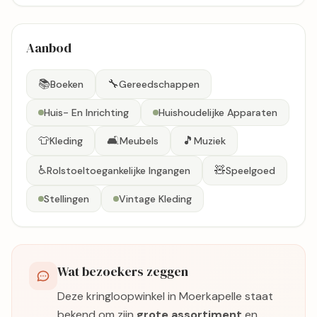
Aanbod
📚
🔧
Boeken
Gereedschappen
Huis- En Inrichting
Huishoudelijke Apparaten
👕
🛋️
🎵
Kleding
Meubels
Muziek
♿
🧸
Rolstoeltoegankelijke Ingangen
Speelgoed
Stellingen
Vintage Kleding
Wat bezoekers zeggen
Deze kringloopwinkel in Moerkapelle staat
bekend om zijn
grote assortiment
en