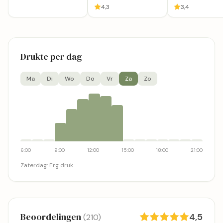
4,3
3,4
Drukte per dag
Ma
Di
Wo
Do
Vr
Za
Zo
6:00
9:00
12:00
15:00
18:00
21:00
Zaterdag
:
Erg druk
Beoordelingen
4,5
(210)