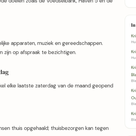
ede doelen zoals de Voedselbank, Haven 5 en de
In
Kr
Hui
elijke apparaten, muziek en gereedschappen.
 zijn op afspraak te bezichtigen.
Kr
Hui
Kr
rdag
Bl
Bl
kel elke laatste zaterdag van de maand geopend
Kr
Ou
Bl
Kr
Bl
nsen thuis opgehaald; thuisbezorgen kan tegen