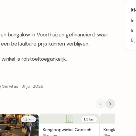
M
In
In
en bungalow in Voorthuizen gefinancierd, waar
Bi
en betaalbare prijs kunnen verblijven.
inkel is rolstoeltoegankelijk.
 Servitas · 31 juli 2026
1,2 km
1,5 km
Kringloopwinkel Gooisch
Kringloopwinkel
Goedt in Blaricum
Fashion Outlet
Blaricum
Blaricum