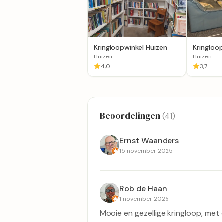
Kringloopwinkel Huizen
Kringloop
Huizen
Huizen
4,0
3,7
Beoordelingen
(41)
Ernst Waanders
15 november 2025
Rob de Haan
1 november 2025
Mooie en gezellige kringloop, m