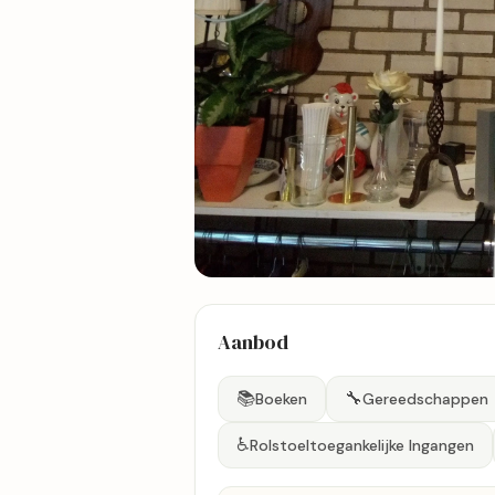
2 foto's
Aanbod
Bekijk kaart
📚
🔧
Boeken
Gereedschappen
♿
Rolstoeltoegankelijke Ingangen