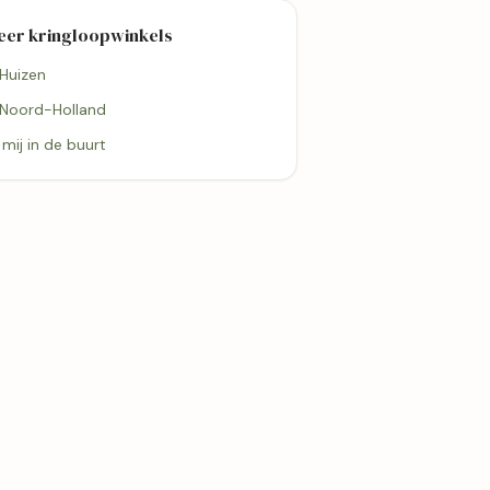
eer kringloopwinkels
 Huizen
 Noord-Holland
j mij in de buurt
3,2 km
3,2 km
 Gooische
Kringloopwinkel Seconda
in Blaricum
Blaricum