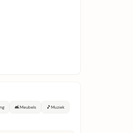
🛋️
🎵
ing
Meubels
Muziek