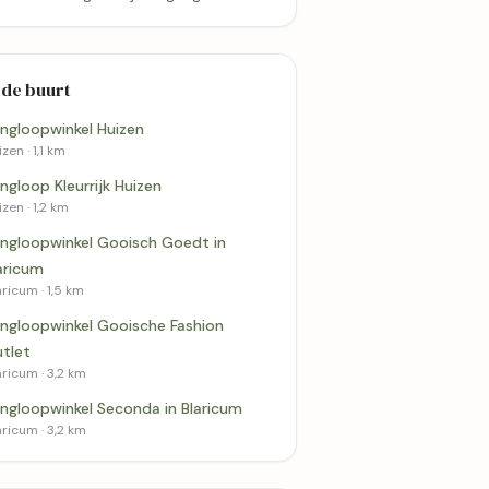
 de buurt
ingloopwinkel Huizen
zen · 1,1 km
ingloop Kleurrijk Huizen
zen · 1,2 km
ingloopwinkel Gooisch Goedt in
aricum
aricum · 1,5 km
ingloopwinkel Gooische Fashion
tlet
aricum · 3,2 km
ingloopwinkel Seconda in Blaricum
aricum · 3,2 km