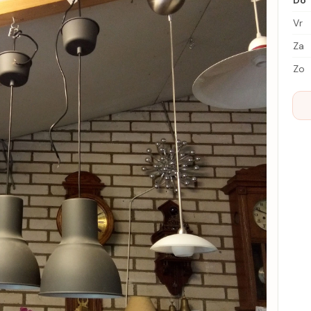
Do
Vr
Za
Zo