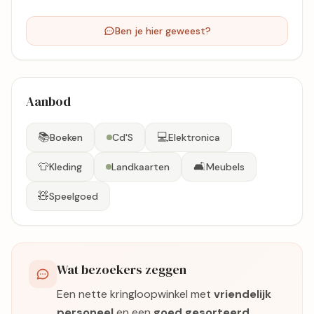
Ben je hier geweest?
Aanbod
📚
💻
Boeken
Cd'S
Elektronica
👕
🛋️
Kleding
Landkaarten
Meubels
🧸
Speelgoed
Wat bezoekers zeggen
Een nette kringloopwinkel met
vriendelijk
personeel
en een
goed gesorteerd