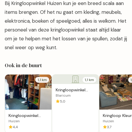
Bij Kringloopwinkel Huizen kun je een breed scala aan
items brengen. Of het nu gaat om kleding, meubels,
elektronica, boeken of speelgoed, alles is welkom. Het
personeel van deze kringloopwinkel staat altijd klaar
om je te helpen met het lossen van je spullen, zodat jij
snel weer op weg kunt.
Ook in de buurt
1,1 km
1,1 km
Kringloopwinkel
Gooisch Goedt in
Blaricum
Blaricum
5,0
Kringloopwinkel
Kringloop Kleurr
Stichting Servitas in
Huizen
Huizen
Huizen
Huizen
4,4
3,7