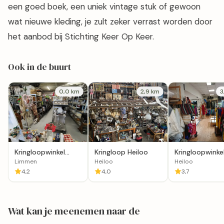
een goed boek, een uniek vintage stuk of gewoon
wat nieuwe kleding, je zult zeker verrast worden door
het aanbod bij Stichting Keer Op Keer.
Ook in de buurt
0,0 km
2,9 km
3
Kringloopwinkel
Kringloop Heiloo
Kringloopwinke
Kring-in-loop
Dorcas Winkel
Limmen
Heiloo
Heiloo
Limmen
Heiloo
4,2
4,0
3,7
Wat kan je meenemen naar de