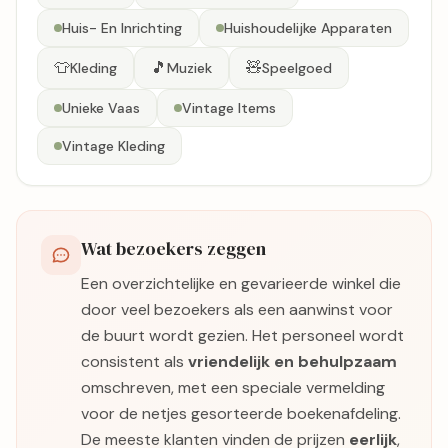
Huis- En Inrichting
Huishoudelijke Apparaten
👕
🎵
🧸
Kleding
Muziek
Speelgoed
Unieke Vaas
Vintage Items
Vintage Kleding
Wat bezoekers zeggen
Een overzichtelijke en gevarieerde winkel die
door veel bezoekers als een aanwinst voor
de buurt wordt gezien. Het personeel wordt
consistent als
vriendelijk en behulpzaam
omschreven, met een speciale vermelding
voor de netjes gesorteerde boekenafdeling.
De meeste klanten vinden de prijzen
eerlijk
,