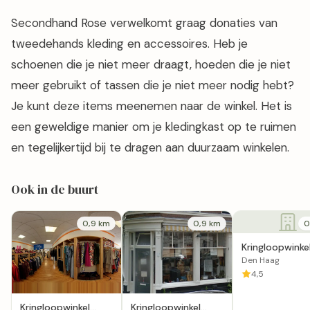
Secondhand Rose verwelkomt graag donaties van
tweedehands kleding en accessoires. Heb je
schoenen die je niet meer draagt, hoeden die je niet
meer gebruikt of tassen die je niet meer nodig hebt?
Je kunt deze items meenemen naar de winkel. Het is
een geweldige manier om je kledingkast op te ruimen
en tegelijkertijd bij te dragen aan duurzaam winkelen.
Ook in de buurt
0,9 km
0,9 km
0
Kringloopwinke
Inboedels Den
Den Haag
4,5
Kringloopwinkel
Kringloopwinkel