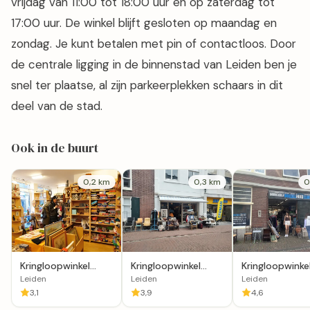
vrijdag van 11:00 tot 18:00 uur en op zaterdag tot
17:00 uur. De winkel blijft gesloten op maandag en
zondag. Je kunt betalen met pin of contactloos. Door
de centrale ligging in de binnenstad van Leiden ben je
snel ter plaatse, al zijn parkeerplekken schaars in dit
deel van de stad.
Ook in de buurt
0,2 km
0,3 km
0
Kringloopwinkel
Kringloopwinkel
Kringloopwinke
Terre des Hommes
Bennie's Old Things
Boedelhuis
Leiden
Leiden
Leiden
winkel Leiden
woningontruim
3,1
3,9
4,6
Leiden.