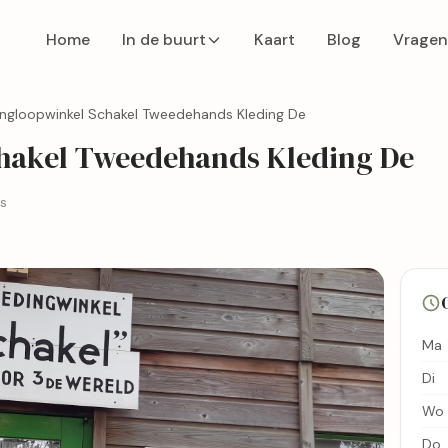
Home
In de buurt
Kaart
Blog
Vragen
ingloopwinkel Schakel Tweedehands Kleding De
hakel Tweedehands Kleding De
ws
Ma
Di
Wo
Do