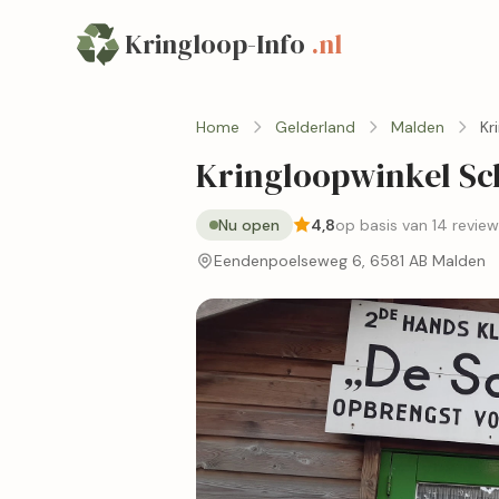
Kringloop-Info
.nl
Home
Gelderland
Malden
Kr
Kringloopwinkel Sc
Nu open
4,8
op basis van 14 revie
Eendenpoelseweg 6, 6581 AB Malden