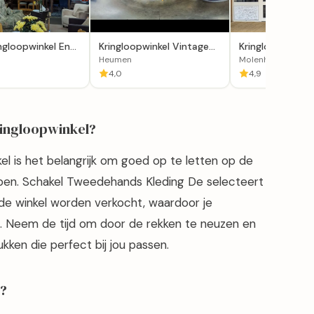
ngloopwinkel En
Kringloopwinkel Vintage
Kringloopwinkel
ingen
and More in Heumen
Jouw2dekans in
Heumen
Molenhoek
Molenhoek
4,0
4,9
kringloopwinkel?
kel is het belangrijk om goed op te letten op de
 kopen. Schakel Tweedehands Kleding De selecteert
 de winkel worden verkocht, waardoor je
t. Neem de tijd om door de rekken te neuzen en
ukken die perfect bij jou passen.
l?