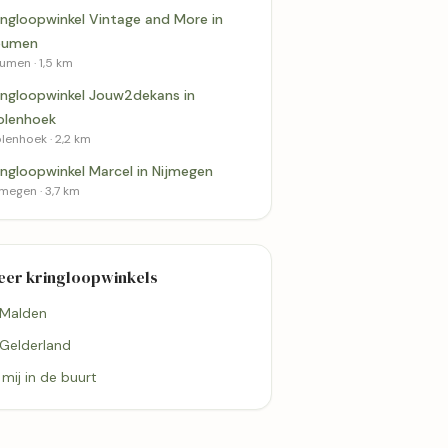
ingloopwinkel Vintage and More in
eumen
umen · 1,5 km
ingloopwinkel Jouw2dekans in
lenhoek
lenhoek · 2,2 km
ingloopwinkel Marcel in Nijmegen
jmegen · 3,7 km
eer kringloopwinkels
 Malden
 Gelderland
2,2 km
3,7 km
j mij in de buurt