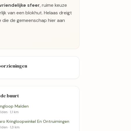
vriendelijke sfeer
, ruime keuze
rlijk van een blokhut. Helaas dreigt
e die de gemeenschap hier aan
oorzieningen
 de buurt
ingloop Malden
den · 1,1 km
ro Kringloopwinkel En Ontruimingen
lden · 1,3 km