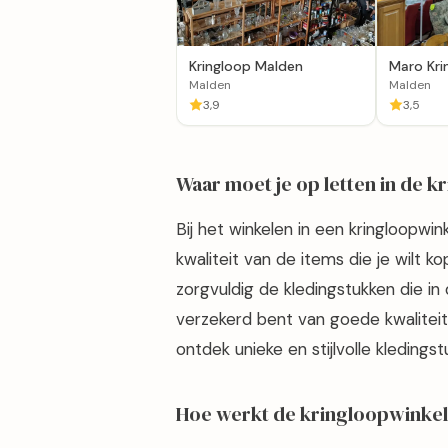
Kringloop Malden
Maro Kri
Ontruim
Malden
Malden
3,9
3,5
Waar moet je op letten in de 
Bij het winkelen in een kringloopwin
kwaliteit van de items die je wilt
zorgvuldig de kledingstukken die in
verzekerd bent van goede kwalitei
ontdek unieke en stijlvolle kledingst
Hoe werkt de kringloopwinke