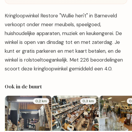
Kringloopwinkel Restore "Wullie hen't" in Barneveld
verkoopt onder meer meubels, speelgoed,
huishoudelijke apparaten, muziek en keukengerei. De
winkel is open van dinsdag tot en met zaterdag. Je
kunt er gratis parkeren en met kaart betalen, en de
winkel is rolstoeltoegankelijk. Met 226 beoordelingen
scoort deze kringloopwinkel gemiddeld een 4.0.
Ook in de buurt
0,2 km
0,3 km
0