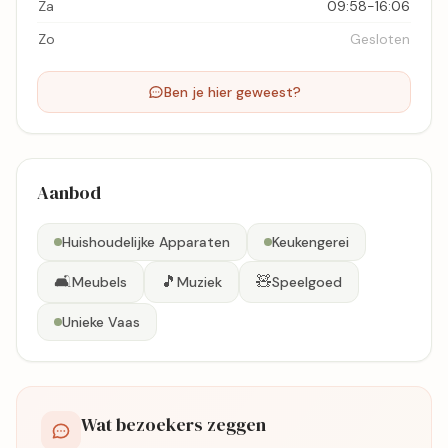
Za
09:58-16:06
Zo
Gesloten
Ben je hier geweest?
Aanbod
Huishoudelijke Apparaten
Keukengerei
🛋️
🎵
🧸
Meubels
Muziek
Speelgoed
Unieke Vaas
Wat bezoekers zeggen