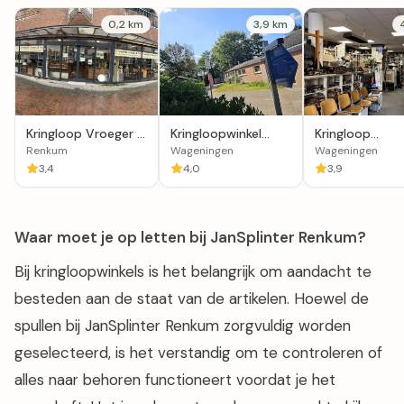
0,2 km
3,9 km
Kringloop Vroeger &
Kringloopwinkel
Kringloop
Nu Renkum
Woord & Daad
Wageningen
Renkum
Wageningen
Wageningen
Wageningen
3,4
4,0
3,9
Waar moet je op letten bij JanSplinter Renkum?
Bij kringloopwinkels is het belangrijk om aandacht te
besteden aan de staat van de artikelen. Hoewel de
spullen bij JanSplinter Renkum zorgvuldig worden
geselecteerd, is het verstandig om te controleren of
alles naar behoren functioneert voordat je het