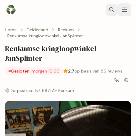
Home
Gelderland
Renkum
Renkumse kringloopwinkel JanSplinter
Renkumse kringloopwinkel
JanSplinter
Gesloten
· morgen 10:00
2,7
op basis van 86 reviews
Dorpsstraat 87, 6871 AE Renkum