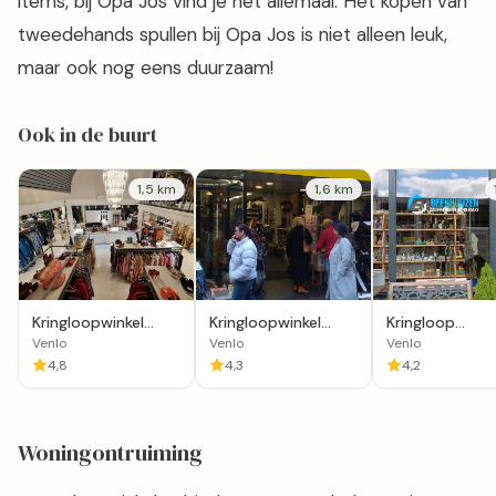
items, bij Opa Jos vind je het allemaal. Het kopen van
tweedehands spullen bij Opa Jos is niet alleen leuk,
maar ook nog eens duurzaam!
Ook in de buurt
1,5 km
1,6 km
Kringloopwinkel
Kringloopwinkel
Kringloop
Helemaal JIJ in
Well-Trade Venlo
Boerendans
Venlo
Venlo
Venlo
Venlo
(Shop in shop)
4,8
4,3
4,2
Woningontruiming