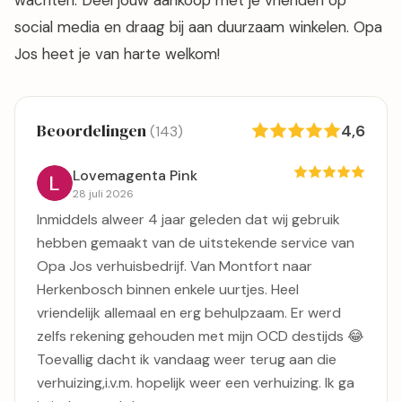
wachten. Deel jouw aankoop met je vrienden op
social media en draag bij aan duurzaam winkelen. Opa
Jos heet je van harte welkom!
Beoordelingen
4,6
(143)
Lovemagenta Pink
28 juli 2026
Inmiddels alweer 4 jaar geleden dat wij gebruik
hebben gemaakt van de uitstekende service van
Opa Jos verhuisbedrijf. Van Montfort naar
Herkenbosch binnen enkele uurtjes. Heel
vriendelijk allemaal en erg behulpzaam. Er werd
zelfs rekening gehouden met mijn OCD destijds 😂
Toevallig dacht ik vandaag weer terug aan die
verhuizing,i.v.m. hopelijk weer een verhuizing. Ik ga