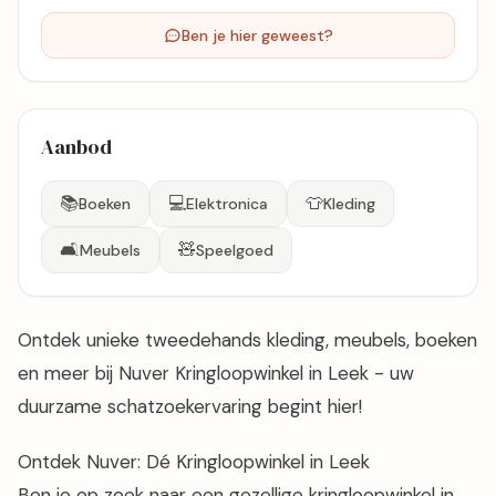
Ben je hier geweest?
Aanbod
📚
💻
👕
Boeken
Elektronica
Kleding
🛋️
🧸
Meubels
Speelgoed
Ontdek unieke tweedehands kleding, meubels, boeken
en meer bij Nuver Kringloopwinkel in Leek - uw
duurzame schatzoekervaring begint hier!
Ontdek Nuver: Dé Kringloopwinkel in Leek
Ben je op zoek naar een gezellige kringloopwinkel in