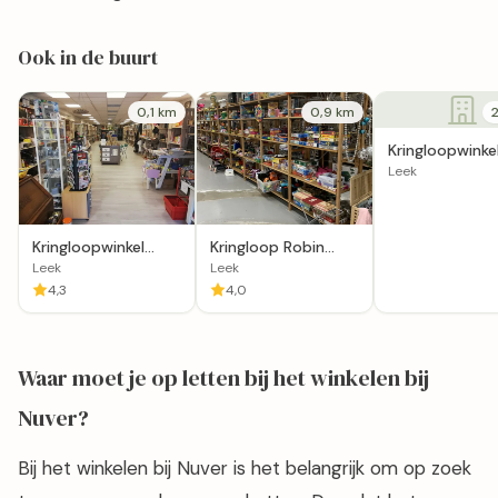
Ook in de buurt
0,1 km
0,9 km
Kringloopwinke
loods 13 in Lee
Leek
Kringloopwinkel
Kringloop Robin
Jouw Snuffelkast in
hood noord in Leek
Leek
Leek
Leek
4,3
4,0
Waar moet je op letten bij het winkelen bij
Nuver?
Bij het winkelen bij Nuver is het belangrijk om op zoek