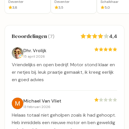
RataPlan Deventer
woningontruiming
ik mooi vind in
Deventer
Deventer
Schalkhaar
De Cirkel Deventer
Schalkhaar
3,8
3,5
5,0
Beoordelingen
4,4
(7)
Dhr. Vrolijk
15 april 2026
Vriendelijks en open bedrijf. Motor stond klaar en
er netjes bij. leuk praatje gemaakt, ik kreeg eerlijk
en goed advies
Michael Van Vliet
13 februari 2026
Helaas totaal niet geholpen zoals ik had gehoopt.
Heb inmiddels een nieuwe motor en ben geweldig