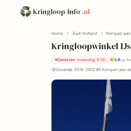
Kringloop-Info
.nl
Home
Zuid-Holland
Krimpen aan 
Kringloopwinkel IJs
Gesloten
· maandag 9:00
3,8
op ba
IJsseldijk 357A, 2922 BK Krimpen aan de