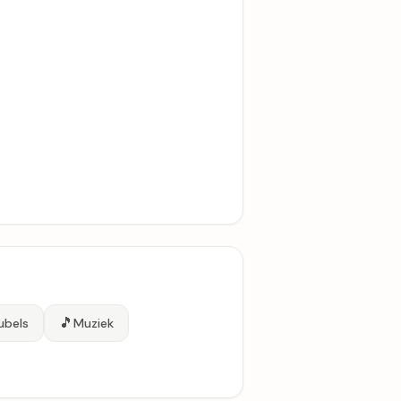
🎵
ubels
Muziek