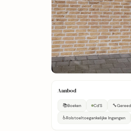
13 foto's
Aanbod
Bekijk kaart
📚
🔧
Boeken
Cd'S
Geree
♿
Rolstoeltoegankelijke Ingangen