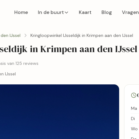
Home
In de buurt
Kaart
Blog
Vragen
den IJssel
Kringloopwinkel IJsseldijk in Krimpen aan den IJssel
seldijk in Krimpen aan den IJssel
sis van 125 reviews
n IJssel
Ma
Di
Wo