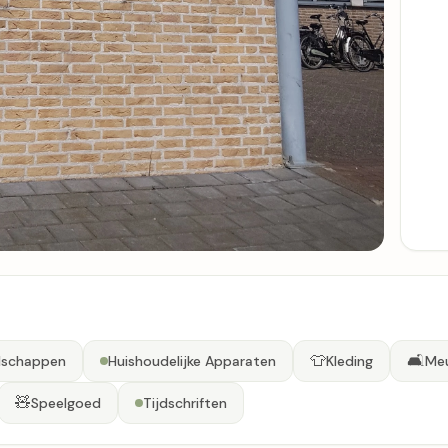
👕
🛋️
dschappen
Huishoudelijke Apparaten
Kleding
Me
🧸
Speelgoed
Tijdschriften