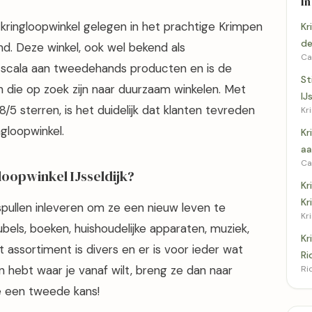
In
kringloopwinkel gelegen in het prachtige Krimpen
Kr
de
and. Deze winkel, ook wel bekend als
Ca
en scala aan tweedehands producten en is de
St
ie op zoek zijn naar duurzaam winkelen. Met
IJ
5 sterren, is het duidelijk dat klanten tevreden
Kr
ngloopwinkel.
Kr
aa
Ca
loopwinkel IJsseldijk?
Kr
Kr
 spullen inleveren om ze een nieuw leven te
Kr
ubels, boeken, huishoudelijke apparaten, muziek,
Kr
ssortiment is divers en er is voor ieder wat
Ri
en hebt waar je vanaf wilt, breng ze dan naar
Ri
ze een tweede kans!