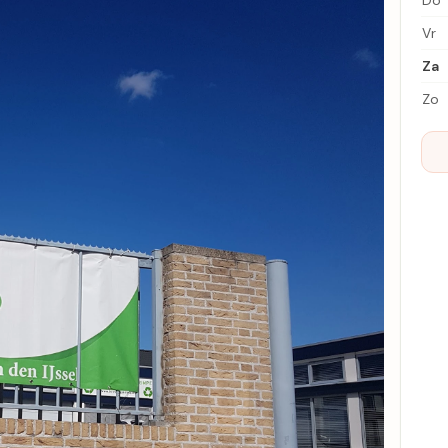
Do
Vr
Za
Zo