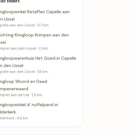
 de buurt
ingloopwinkel RataPlan Capelle aan
n IJssel
pelle aan den IJssel · 0,7 km
ichting Kringloop Krimpen aan den
ssel
impen aan den IJssel · 1,1 km
ingloopwarenhuis Het Goed in Capelle
n den IJssel
pelle aan den IJssel · 1,8 km
ingloop Woord en Daad
impenerwaard
impen aan de Lek · 1,9 km
ingloopwinkel á¹ nuffelpand in
dderkerk
dderkerk · 4,2 km