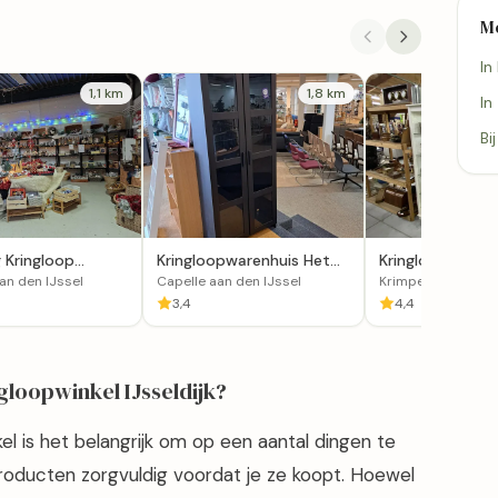
M
In
1,1 km
1,8 km
In
Bi
g Kringloop
Kringloopwarenhuis Het
Kringloop Woor
aan den IJssel
Goed in Capelle aan den
Krimpenerwaar
an den IJssel
Capelle aan den IJssel
Krimpen aan de Le
IJssel
3,4
4,4
ngloopwinkel IJsseldijk?
kel is het belangrijk om op een aantal dingen te
producten zorgvuldig voordat je ze koopt. Hoewel