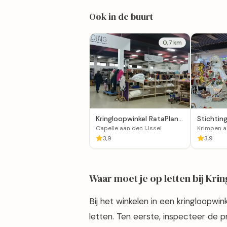
Ook in de buurt
0,7 km
Kringloopwinkel RataPlan
Stichtin
Capelle aan den IJssel
Krimpen 
Capelle aan den IJssel
Krimpen a
3,9
3,9
Waar moet je op letten bij Kri
Bij het winkelen in een kringloopwin
letten. Ten eerste, inspecteer de 