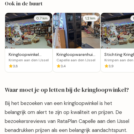
Ook in de buurt
0,7 km
1,2 km
Kringloopwinkel
Kringloopwarenhuis
Stichting Krin
IJsseldijk in Krimpen
Het Goed in Capelle
Krimpen aan d
Krimpen aan den IJssel
Capelle aan den IJssel
Krimpen aan den 
aan den IJssel
aan den IJssel
IJssel
3,8
3,4
3,9
Waar moet je op letten bij de kringloopwinkel?
Bij het bezoeken van een kringloopwinkel is het
belangrijk om alert te zijn op kwaliteit en prijzen. De
bezoekersreviews van RataPlan Capelle aan den IJssel
benadrukken prijzen als een belangrijk aandachtspunt.