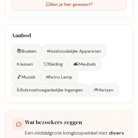
Ben je hier geweest?
Aanbod
📚
Boeken
Huishoudelijke Apparaten
👕
🛋️
Jassen
Kleding
Meubels
🎵
Muziek
Retro Lamp
♿
🚲
Rolstoeltoegankelijke Ingangen
fietsen
Wat bezoekers zeggen
Een middelgrote kringloopwinkel met
divers