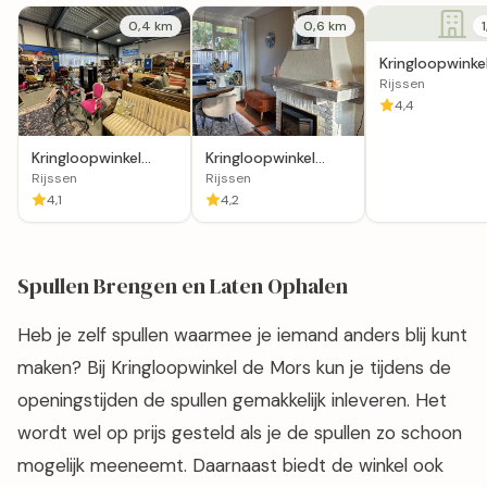
0,4 km
0,6 km
Kringloopwinke
Stichting Roec 
Rijssen
Rijssen
4,4
Kringloopwinkel
Kringloopwinkel
Dorcas Winkel
bedrijf Rijssen-
Rijssen
Rijssen
Rijssen
Holten
4,1
4,2
Spullen Brengen en Laten Ophalen
Heb je zelf spullen waarmee je iemand anders blij kunt
maken? Bij Kringloopwinkel de Mors kun je tijdens de
openingstijden de spullen gemakkelijk inleveren. Het
wordt wel op prijs gesteld als je de spullen zo schoon
mogelijk meeneemt. Daarnaast biedt de winkel ook