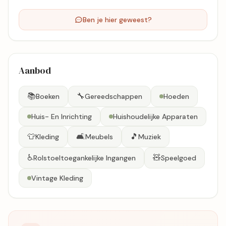
Ben je hier geweest?
Aanbod
📚
🔧
Boeken
Gereedschappen
Hoeden
Huis- En Inrichting
Huishoudelijke Apparaten
👕
🛋️
🎵
Kleding
Meubels
Muziek
♿
🧸
Rolstoeltoegankelijke Ingangen
Speelgoed
Vintage Kleding