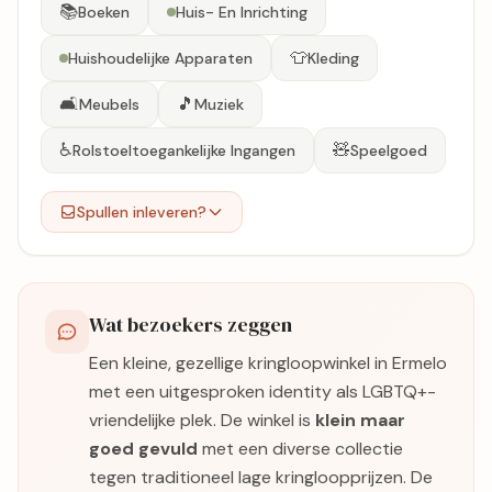
📚
Boeken
Huis- En Inrichting
👕
Huishoudelijke Apparaten
Kleding
🛋️
🎵
Meubels
Muziek
♿
🧸
Rolstoeltoegankelijke Ingangen
Speelgoed
Spullen inleveren?
Wat bezoekers zeggen
Een kleine, gezellige kringloopwinkel in Ermelo
met een uitgesproken identity als LGBTQ+-
vriendelijke plek. De winkel is
klein maar
goed gevuld
met een diverse collectie
tegen traditioneel lage kringloopprijzen. De