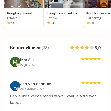
Kringloopwinkel
Kringloopwinkel De
Kringloopware
Ermelo
Zaak Van Ermelo
Het Goed
Ermelo
Ermelo
Harderwijk
Harderwijk
4,0
4,1
3,5
Beoordelingen
3,9
(33)
Mariëlla
22 juli 2026
Jan Van Panhuis
25 oktober 2025
Een leuke tweedehands winkel waar je altijd wat
koopt