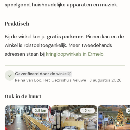
speelgoed, huishoudelijke apparaten en muziek
.
Praktisch
Bij de winkel kun je
gratis parkeren
. Pinnen kan en de
winkel is rolstoeltoegankelijk. Meer tweedehands
adressen staan bij
kringloopwinkels in Ermelo
.
Geverifieerd door de winkel
Reina van Loo, Het Gezinshuis Veluwe · 3 augustus 2026
Ook in de buurt
0,8 km
1,5 km
2