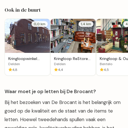
Ook in de buurt
0,0 km
1,4 km
4
Kringloopwinkel
Kringloop ReStore
Kringloop & Ou
Opnieuw Vintage,
Delden
Het Hoekje in
Delden
Delden
Bentelo
Vinyl & Design
Bentelo
4,8
4,4
4,5
Waar moet je op letten bij De Brocant?
Bij het bezoeken van De Brocant is het belangrijk om
goed op de kwaliteit en de staat van de items te
letten. Hoewel tweedehands spullen vaak een
geweldige prijs-kwaliteitverhouding hebben, is het