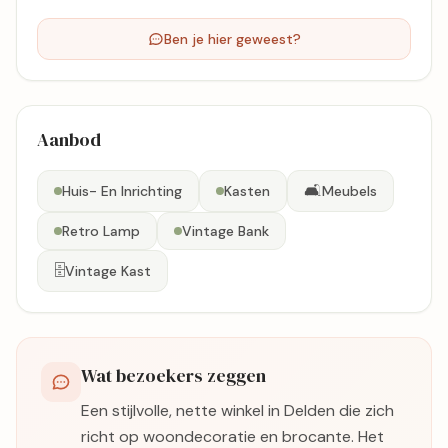
Ben je hier geweest?
Aanbod
🛋️
Huis- En Inrichting
Kasten
Meubels
Retro Lamp
Vintage Bank
🗄️
Vintage Kast
Wat bezoekers zeggen
Een stijlvolle, nette winkel in Delden die zich
richt op woondecoratie en brocante. Het