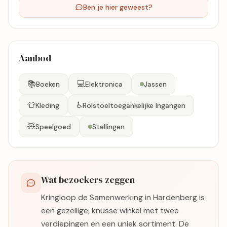
Ben je hier geweest?
Aanbod
📚
💻
Boeken
Elektronica
Jassen
👕
♿
Kleding
Rolstoeltoegankelijke Ingangen
🧸
Speelgoed
Stellingen
Wat bezoekers zeggen
Kringloop de Samenwerking in Hardenberg is
een gezellige, knusse winkel met twee
verdiepingen en een uniek sortiment. De