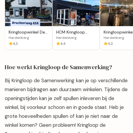
Kringloopwinkel De
HCM Kringloop
Kringloopwinkel
samenwerking in
Hardenberg
Keerpunt in
Hardenberg
Hardenberg
Hardenberg
Hardenberg
Hardenberg
4,3
4,4
4,3
Hoe werkt Kringloop de Samenwerking?
Bij Kringloop de Samenwerking kan je op verschillende
manieren bijdragen aan duurzaam winkelen. Tijdens de
openingstijden kan je zelf spullen inleveren bij de
winkel, bij voorkeur schoon en in goede staat. Heb je
grote hoeveelheden spullen of kan je niet naar de
winkel komen? Geen probleem! Kringloop de