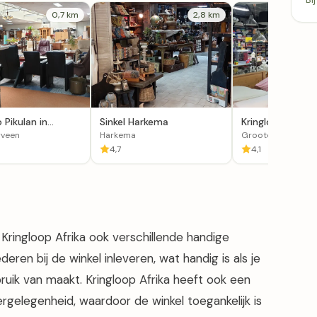
0,7 km
2,8 km
 Pikulan in
Sinkel Harkema
Kringloopwinkel
erveen
Tasman in Groo
rveen
Harkema
Grootegast
4,7
4,1
Kringloop Afrika ook verschillende handige
deren bij de winkel inleveren, wat handig is als je
bruik van maakt. Kringloop Afrika heeft ook een
ergelegenheid, waardoor de winkel toegankelijk is