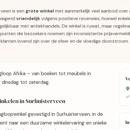
erveen is een
grote winkel
met aanmerkelijk veel aanbod over
rwegend
vriendelijk
volgens positieve recensies, hoewel enkel
gelijkbaar met antiekhandels. De winkel is ruwat, maar regelm
inpunten die bezoekers noemen zijn inconsistente prijsvermeldi
 klanten lovend zijn over de sfeer en de vloedige doorstroom.
gloop Afrika – van boeken tot meubels in
V
r dinsdag tot zaterdag.
nkelen in Surhuisterveen
ingloopwinkel gevestigd in Surhuisterveen, in de
In
 bent naar een duurzame winkelervaring en unieke