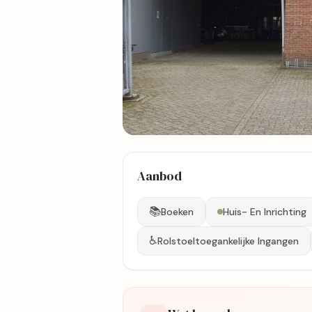
2 foto's
Aanbod
Bekijk kaart
📚
Boeken
Huis- En Inrichting
♿
Rolstoeltoegankelijke Ingangen