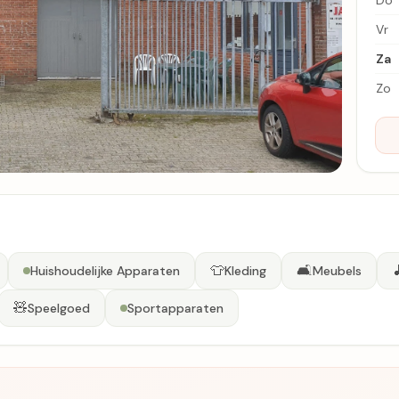
Do
Vr
Za
Zo
👕
🛋️

Huishoudelijke Apparaten
Kleding
Meubels
🧸
Speelgoed
Sportapparaten