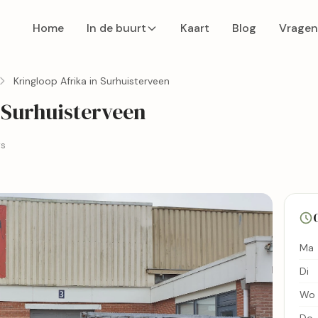
Home
In de buurt
Kaart
Blog
Vragen
Kringloop Afrika in Surhuisterveen
 Surhuisterveen
ws
Ma
Di
Wo