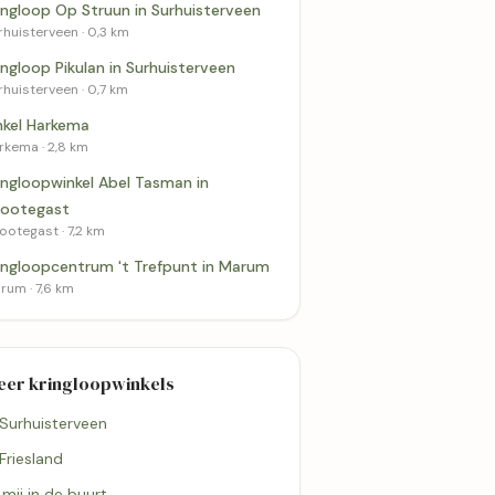
ingloop Op Struun in Surhuisterveen
rhuisterveen · 0,3 km
ingloop Pikulan in Surhuisterveen
rhuisterveen · 0,7 km
nkel Harkema
rkema · 2,8 km
ingloopwinkel Abel Tasman in
ootegast
ootegast · 7,2 km
ingloopcentrum 't Trefpunt in Marum
rum · 7,6 km
eer kringloopwinkels
 Surhuisterveen
 Friesland
j mij in de buurt