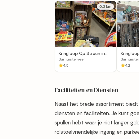
0,3 km
Kringloop Op Struun in
Kringloop
Surhuisterveen
Surhuist
Surhuisterveen
Surhuiste
4,5
4,2
Faciliteiten en Diensten
Naast het brede assortiment biedt 
diensten en faciliteiten. Je kunt goe
spullen hebt waar je niet langer ge
rolstoelvriendelijke ingang en parke