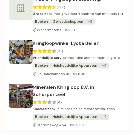
(192)
Grote zaak
met gevarieerd aanbod van meubels tot
planten.
Boeken
Gereedschappen
+9
Wheermaten 9 · 8331 TL
Kringloopwinkel Lycka Beilen
(18)
Vriendelijke service
met ruim assortiment in grote
winkel.
Boeken
Huishoudelijke Apparaten
+4
De Hanekampen 49 · 9411 XN
Mineralen Kringloop B.V. in
Scherpenzeel
(4)
Speciaalzaak
in mineralen en meststoffen, geen
traditionele kringloopwinkel.
Boeken
Huishoudelijke Apparaten
+4
Stationsweg 454 · 3925 CH