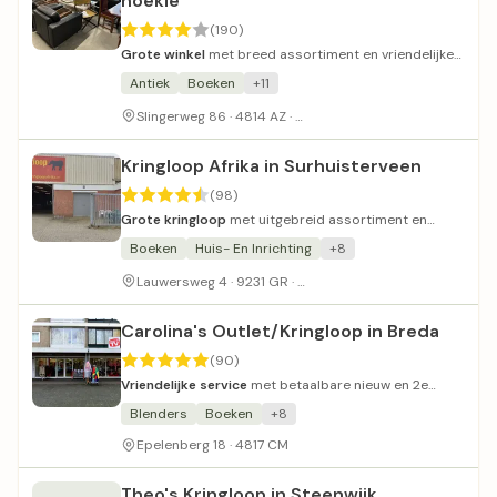
hoekie
(190)
Grote winkel
met breed assortiment en vriendelijke
medewerkers.
Antiek
Boeken
+11
Ruime parkeergelegenheid
Slingerweg 86 · 4814 AZ ·
Kringloop Afrika in Surhuisterveen
(98)
Grote kringloop
met uitgebreid assortiment en
ruime opzet.
Boeken
Huis- En Inrichting
+8
Voldoende parkeergelegenh
Lauwersweg 4 · 9231 GR ·
Carolina's Outlet/Kringloop in Breda
(90)
Vriendelijke service
met betaalbare nieuw en 2e
hands spullen.
Blenders
Boeken
+8
Epelenberg 18 · 4817 CM
Theo's Kringloop in Steenwijk