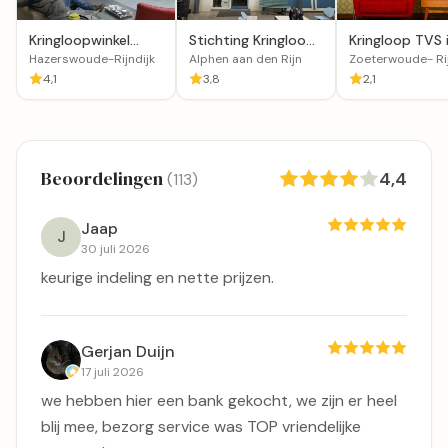
Kringloopwinkel
Stichting Kringloop
Kringloop TVS 
Hazerswoude in
Alphen aan den Rijn
Zoeterwoude-
Hazerswoude-Rijndijk
Alphen aan den Rijn
Zoeterwoude- Rij
Hazerswoude-
Rijndijk
4,1
3,8
2,1
Rijndijk
Beoordelingen
4,4
(113)
Jaap
J
30 juli 2026
keurige indeling en nette prijzen.
Gerjan Duijn
17 juli 2026
we hebben hier een bank gekocht, we zijn er heel
blij mee, bezorg service was TOP vriendelijke