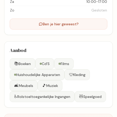
Za
10:00-17:00
Zo
Gesloten
Ben je hier geweest?
Aanbod
📚
Boeken
Cd'S
Films
👕
Huishoudelijke Apparaten
Kleding
🛋️
🎵
Meubels
Muziek
♿
🧸
Rolstoeltoegankelijke Ingangen
Speelgoed