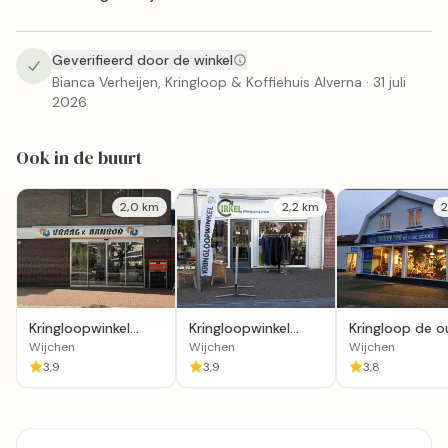
Geverifieerd door de winkel
Bianca Verheijen, Kringloop & Koffiehuis Alverna · 31 juli
2026
Ook in de buurt
2,0 km
2,2 km
2
Kringloopwinkel
Kringloopwinkel
Kringloop de 
Stichting Vraag en
Cirkel in Wijchen
school wijchen
Wijchen
Wijchen
Wijchen
Aanbod
3,9
3,9
3,8