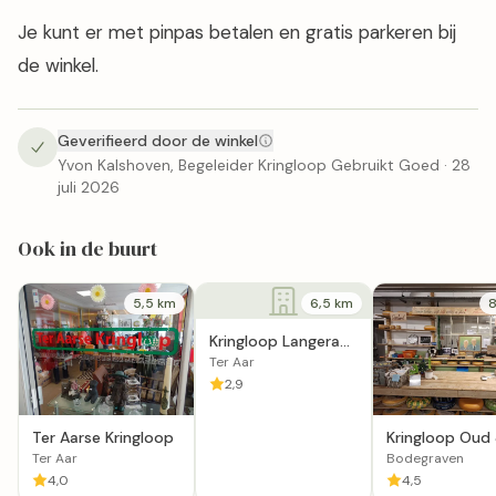
Je kunt er met pinpas betalen en gratis parkeren bij
de winkel.
Geverifieerd door de winkel
Yvon Kalshoven, Begeleider Kringloop Gebruikt Goed · 28
juli 2026
Ook in de buurt
5,5 km
6,5 km
8
Kringloop Langeraar
De Kleine Brug in Ter
Ter Aar
Aar
2,9
Ter Aarse Kringloop
Kringloop Oud
Nieuw in
Ter Aar
Bodegraven
Bodegraven
4,0
4,5