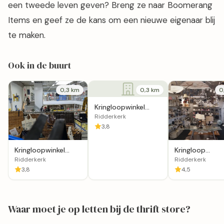
een tweede leven geven? Breng ze naar Boomerang
Items en geef ze de kans om een nieuwe eigenaar blij
te maken.
Ook in de buurt
0,3 km
0,3 km
0
Kringloopwinkel
Snuffelpand
Ridderkerk
Meubelshowroom
3,8
Kringloopwinkel
Kringloop
Opnieuw & Co
Noordenweg in
Ridderkerk
Ridderkerk
Ridderkerk
Ridderkerk
3,8
4,5
Waar moet je op letten bij de thrift store?