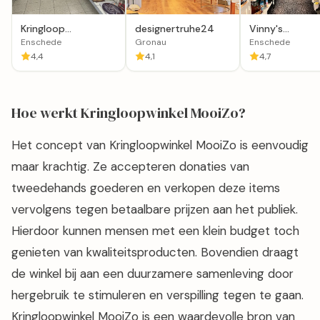
Kringloop
designertruhe24
Vinny's
Glanerbrug -
Snuisterpaleis
Enschede
Gronau
Enschede
Kringloopwinkel
4,4
4,1
4,7
Hoe werkt Kringloopwinkel MooiZo?
Het concept van Kringloopwinkel MooiZo is eenvoudig
maar krachtig. Ze accepteren donaties van
tweedehands goederen en verkopen deze items
vervolgens tegen betaalbare prijzen aan het publiek.
Hierdoor kunnen mensen met een klein budget toch
genieten van kwaliteitsproducten. Bovendien draagt
de winkel bij aan een duurzamere samenleving door
hergebruik te stimuleren en verspilling tegen te gaan.
Kringloopwinkel MooiZo is een waardevolle bron van