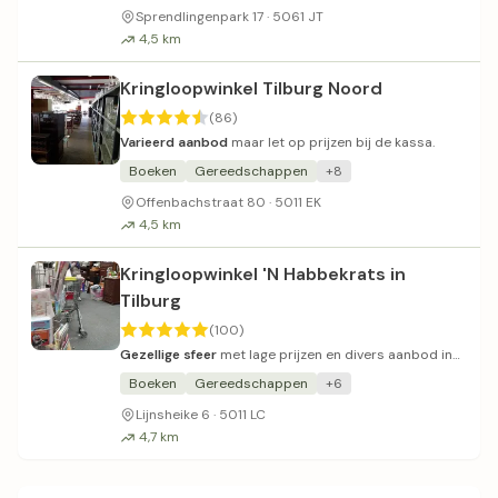
Sprendlingenpark 17 · 5061 JT
4,5 km
Kringloopwinkel Tilburg Noord
(86)
Varieerd aanbod
maar let op prijzen bij de kassa.
Boeken
Gereedschappen
+8
Offenbachstraat 80 · 5011 EK
4,5 km
Kringloopwinkel 'N Habbekrats in
Tilburg
(100)
Gezellige sfeer
met lage prijzen en divers aanbod in
Tilburg Noord.
Boeken
Gereedschappen
+6
Lijnsheike 6 · 5011 LC
4,7 km