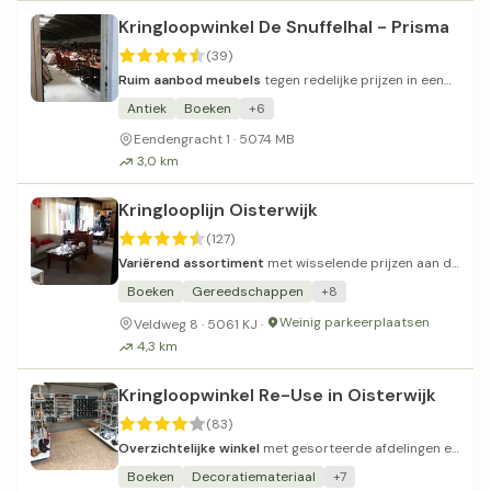
Kringloopwinkel De Snuffelhal - Prisma
(39)
Ruim aanbod meubels
tegen redelijke prijzen in een
overzichtelijke hal.
Antiek
Boeken
+6
Eendengracht 1 · 5074 MB
3,0 km
Kringlooplijn Oisterwijk
(127)
Variërend assortiment
met wisselende prijzen aan de
Milleustraat.
Boeken
Gereedschappen
+8
Weinig parkeerplaatsen
Veldweg 8 · 5061 KJ ·
4,3 km
Kringloopwinkel Re-Use in Oisterwijk
(83)
Overzichtelijke winkel
met gesorteerde afdelingen en
schappelijke prijzen.
Boeken
Decoratiemateriaal
+7