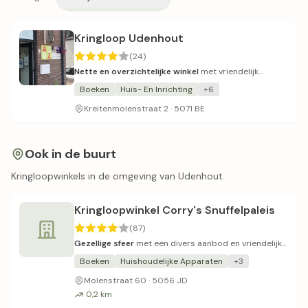
Kringloop Udenhout
(24)
Nette en overzichtelijke winkel
met vriendelijk
personeel en redelijke prijzen.
Boeken
Huis- En Inrichting
+6
Kreitenmolenstraat 2 · 5071 BE
Ook in de buurt
Kringloopwinkels in de omgeving van Udenhout.
Kringloopwinkel Corry's Snuffelpaleis
(87)
Gezellige sfeer
met een divers aanbod en vriendelijke
service.
Boeken
Huishoudelijke Apparaten
+3
Molenstraat 60 · 5056 JD
0,2 km