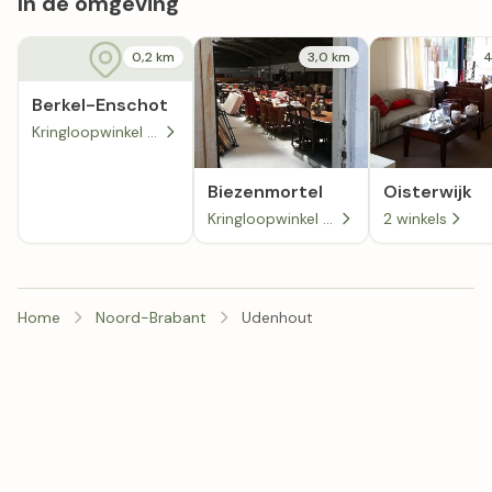
In de omgeving
0,2 km
3,0 km
4
Berkel-Enschot
Kringloopwinkel Corry's Snuffelpaleis
Biezenmortel
Oisterwijk
Kringloopwinkel De Snuffelhal - Prisma
2 winkels
Home
Noord-Brabant
Udenhout