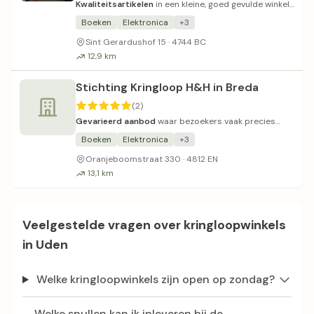
Kwaliteitsartikelen
in een kleine, goed gevulde winkel
met vriendelijk personeel.
Boeken
Elektronica
+3
Sint Gerardushof 15 · 4744 BC
12,9 km
Stichting Kringloop H&H in Breda
(2)
Gevarieerd aanbod
waar bezoekers vaak precies
vinden wat ze zoeken.
Boeken
Elektronica
+3
Oranjeboomstraat 330 · 4812 EN
13,1 km
Veelgestelde vragen over kringloopwinkels
in Uden
Welke kringloopwinkels zijn open op zondag?
Welke spullen kan ik inleveren bij de