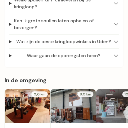
kringloop?
Kan ik grote spullen laten ophalen of
bezorgen?
Wat zijn de beste kringloopwinkels in Uden?
Waar gaan de opbrengsten heen?
In de omgeving
0,0 km
8,0 km
1