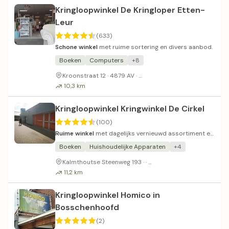
Kringloopwinkel De Kringloper Etten-
Leur
(633)
Schone winkel
met ruime sortering en divers aanbod.
Boeken
Computers
+8
Gratis parkeergelegenheid (
Kroonstraat 12 · 4879 AV ·
10,3 km
Kringloopwinkel Kringwinkel De Cirkel
(100)
Ruime winkel
met dagelijks vernieuwd assortiment en
vriendelijk personeel.
Boeken
Huishoudelijke Apparaten
+4
Gratis parkeerterrein
Kalmthoutse Steenweg 193 · ·
11,2 km
Kringloopwinkel Homico in
Bosschenhoofd
(2)