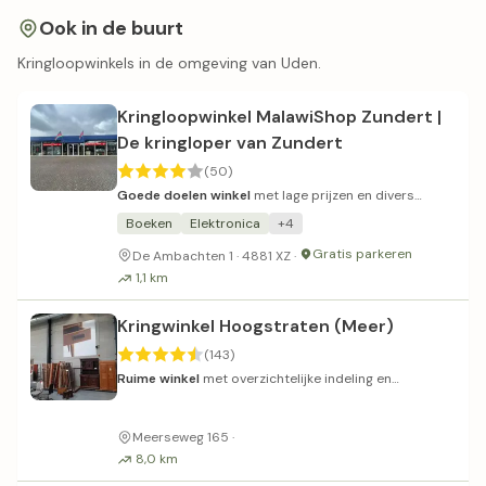
Ook in de buurt
Kringloopwinkels in de omgeving van Uden.
Kringloopwinkel MalawiShop Zundert |
De kringloper van Zundert
(50)
Goede doelen winkel
met lage prijzen en divers
aanbod aan kringloopgoederen.
Boeken
Elektronica
+4
Gratis parkeren
De Ambachten 1 · 4881 XZ ·
1,1 km
Kringwinkel Hoogstraten (Meer)
(143)
Ruime winkel
met overzichtelijke indeling en
gesorteerd assortiment.
Meerseweg 165 ·
8,0 km