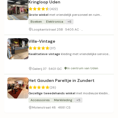
Kringloop Uden
(422)
Grote winkel
met vriendelijk personeel en ruim
assortiment, soms rommelig.
Boeken
Elektronica
+6
Druk parkeren op zat
Loopkantstraat 25B · 5405 AC ·
Villa-Vintage
(37)
Kwalitatieve vintage
kleding met vriendelijke service
voor elke leeftijd.
In centrum van Uden
Galerij 37 · 5401 GC ·
Het Gouden Pareltje in Zundert
(26)
Gezellige tweedehands winkel
met modieuze kleding
op maat en vriendelijke service.
Accessoires
Merkkleding
+5
Molenstraat 48 · 4881 CS