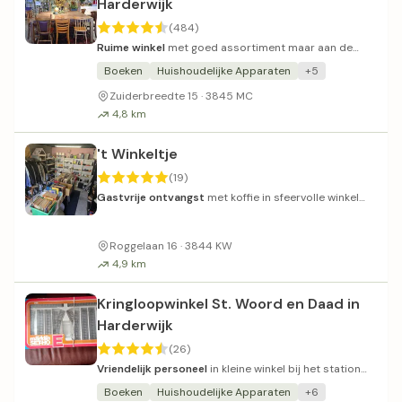
Harderwijk
(484)
Ruime winkel
met goed assortiment maar aan de
hoge kant qua prijzen.
Boeken
Huishoudelijke Apparaten
+5
Zuiderbreedte 15 · 3845 MC
4,8 km
't Winkeltje
(19)
Gastvrije ontvangst
met koffie in sfeervolle winkel
met lage prijzen.
Roggelaan 16 · 3844 KW
4,9 km
Kringloopwinkel St. Woord en Daad in
Harderwijk
(26)
Vriendelijk personeel
in kleine winkel bij het station
met lage prijzen en christelijke boeken.
Boeken
Huishoudelijke Apparaten
+6