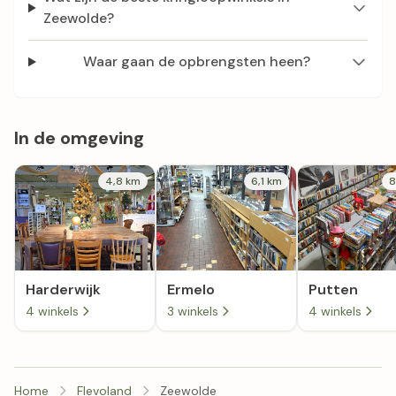
Zeewolde?
Waar gaan de opbrengsten heen?
In de omgeving
4,8 km
6,1 km
8
Harderwijk
Ermelo
Putten
4 winkels
3 winkels
4 winkels
Home
Flevoland
Zeewolde