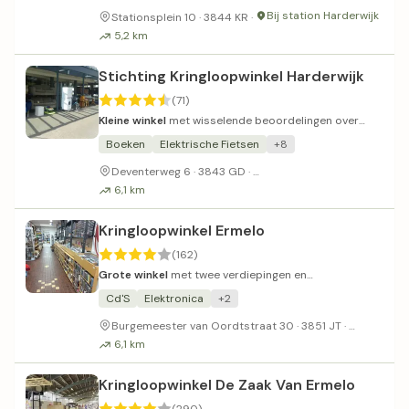
Bij station Harderwijk
Stationsplein 10 · 3844 KR ·
5,2 km
Stichting Kringloopwinkel Harderwijk
(71)
Kleine winkel
met wisselende beoordelingen over
indeling en assortiment.
Boeken
Elektrische Fietsen
+8
Voldoende parkeergelegen
Deventerweg 6 · 3843 GD ·
6,1 km
Kringloopwinkel Ermelo
(162)
Grote winkel
met twee verdiepingen en
buitenstukken.
Cd'S
Elektronica
+2
Fiets ka
Burgemeester van Oordtstraat 30 · 3851 JT ·
6,1 km
Kringloopwinkel De Zaak Van Ermelo