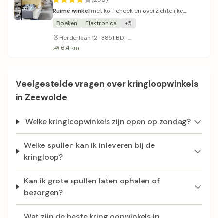
(290)
Ruime winkel
met koffiehoek en overzichtelijke
indeling per categorie.
Boeken
Elektronica
+5
Gratis parkeren bij naastgel
Herderlaan 12 · 3851 BD ·
6,4 km
Veelgestelde vragen over kringloopwinkels
in Zeewolde
Welke kringloopwinkels zijn open op zondag?
Welke spullen kan ik inleveren bij de
kringloop?
Kan ik grote spullen laten ophalen of
bezorgen?
Wat zijn de beste kringloopwinkels in