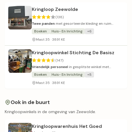
Kringloop Zeewolde
(138)
Twee panden
met gesorteerde kleding en ruim
aanbod.
Boeken
Huis- En Inrichting
+6
Mast 35 · 3891 KE
Kringloopwinkel Stichting De Basisz
(147)
Vriendelijk personeel
in gesplitste winkel met
variërend aanbod.
Boeken
Huis- En Inrichting
+8
Mast 35 · 3891 KE
Ook in de buurt
Kringloopwinkels in de omgeving van Zeewolde.
Kringloopwarenhuis Het Goed