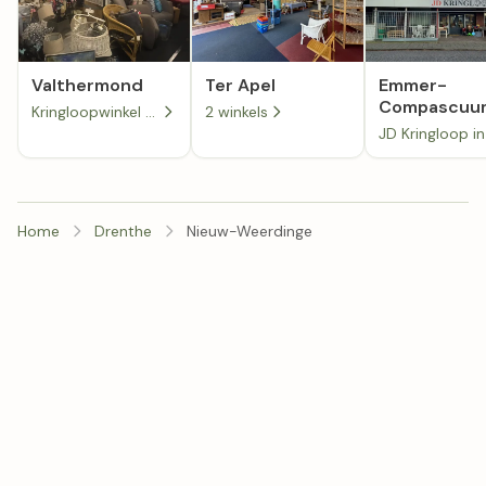
Valthermond
Ter Apel
Emmer-
Compascuu
Kringloopwinkel Het Valthermondse fabriekje
2 winkels
Home
Drenthe
Nieuw-Weerdinge