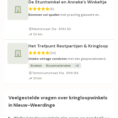
De Stuntwinkel en Anneke's Winkeltje
(8)
Bommen vol spullen
met prachtig glaswerk en
gezellige sfeer.
Marktstraat 72a · 9581 AD
7,0 km
Het Trefpunt Restpartijen & Kringloop
(24)
Unieke vintage vondsten
met een gespecialiseerd
aanbod in oude radio's.
Boeken
Bouwmaterialen
+6
Technicumstraat 10a · 9581 BA
7,3 km
Veelgestelde vragen over kringloopwinkels
in Nieuw-Weerdinge