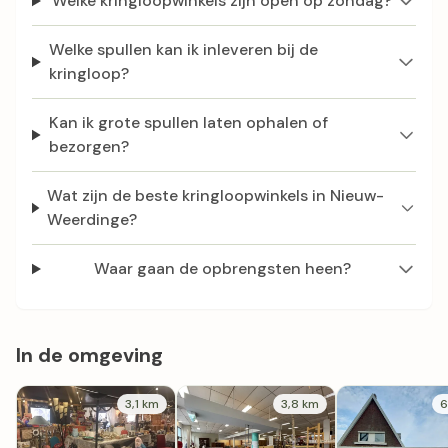
Welke kringloopwinkels zijn open op zondag?
Welke spullen kan ik inleveren bij de
kringloop?
Kan ik grote spullen laten ophalen of
bezorgen?
Wat zijn de beste kringloopwinkels in Nieuw-
Weerdinge?
Waar gaan de opbrengsten heen?
In de omgeving
3,1 km
3,8 km
6