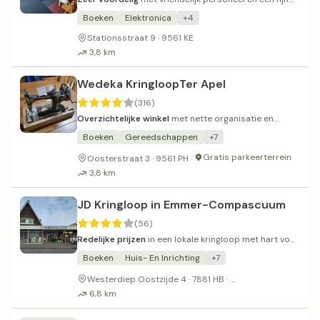
aanbod in compacte ruimte.
Boeken
Elektronica
+4
Stationsstraat 9 · 9561 KE
3,8 km
Wedeka KringloopTer Apel
(316)
Overzichtelijke winkel
met nette organisatie en
gevarieerd assortiment.
Boeken
Gereedschappen
+7
Gratis parkeerterrein
Oosterstraat 3 · 9561 PH ·
3,8 km
JD Kringloop in Emmer-Compascuum
(56)
Redelijke prijzen
in een lokale kringloop met hart voor
de gemeenschap.
Boeken
Huis- En Inrichting
+7
Gratis parkeren
Westerdiep Oostzijde 4 · 7881 HB ·
6,8 km