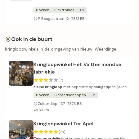
Boeken
Elektronica
+5
P. Beugelstraat 12 · 7831 EB
Ook in de buurt
Kringloopwinkels in de omgeving van Nieuw-Weerdinge.
Kringloopwinkel Het Valthermondse
fabriekje
(7)
Kleine kringloop
met beperkte openingstijden (alleen
zaterdag).
Boeken
Gereedschappen
+5
Zuiderdiep 437 · 7876 BB
3,1 km
Kringloopwinkel Ter Apel
(73)
Zeer voordelig
met vriendelijk personeel en een fijn