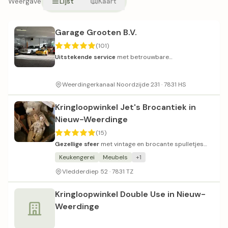
Weergave
Lijst
Kaart
Garage Grooten B.V.
(101)
Uitstekende service
met betrouwbare
garantieafspraken en nette occasions.
Weerdingerkanaal Noordzijde 231 · 7831 HS
Kringloopwinkel Jet's Brocantiek in
Nieuw-Weerdinge
(15)
Gezellige sfeer
met vintage en brocante spulletjes
tegen normale prijzen.
Keukengerei
Meubels
+1
Vledderdiep 52 · 7831 TZ
Kringloopwinkel Double Use in Nieuw-
Weerdinge